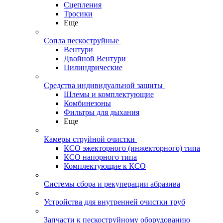
Сцепления
Тросики
Еще
Сопла пескоструйные
Вентури
Двойной Вентури
Цилиндрические
Средства индивидуальной защиты
Шлемы и комплектующие
Комбинезоны
Фильтры для дыхания
Еще
Камеры струйной очистки
КСО эжекторного (инжекторного) типа
КСО напорного типа
Комплектующие к КСО
Системы сбора и рекуперации абразива
Устройства для внутренней очистки труб
Запчасти к пескоструйному оборудованию