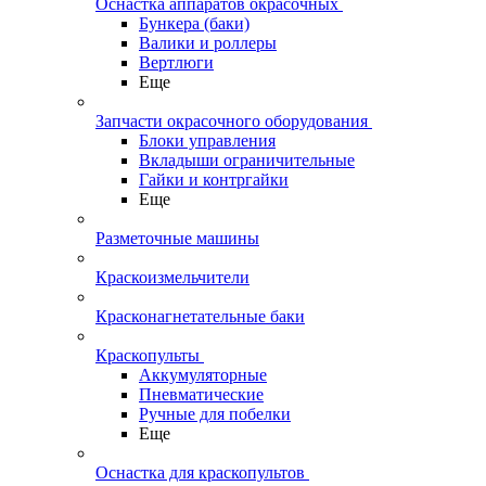
Оснастка аппаратов окрасочных
Бункера (баки)
Валики и роллеры
Вертлюги
Еще
Запчасти окрасочного оборудования
Блоки управления
Вкладыши ограничительные
Гайки и контргайки
Еще
Разметочные машины
Краскоизмельчители
Красконагнетательные баки
Краскопульты
Аккумуляторные
Пневматические
Ручные для побелки
Еще
Оснастка для краскопультов