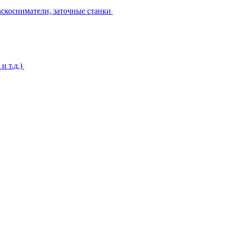
аскосниматели, заточные станки
и т.д.)