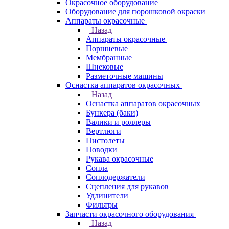
Окрасочное оборудование
Оборудование для порошковой окраски
Аппараты окрасочные
Назад
Аппараты окрасочные
Поршневые
Мембранные
Шнековые
Разметочные машины
Оснастка аппаратов окрасочных
Назад
Оснастка аппаратов окрасочных
Бункера (баки)
Валики и роллеры
Вертлюги
Пистолеты
Поводки
Рукава окрасочные
Сопла
Соплодержатели
Сцепления для рукавов
Удлинители
Фильтры
Запчасти окрасочного оборудования
Назад