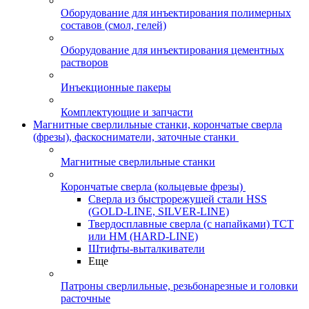
Оборудование для инъектирования полимерных
составов (смол, гелей)
Оборудование для инъектирования цементных
растворов
Инъекционные пакеры
Комплектующие и запчасти
Магнитные сверлильные станки, корончатые сверла
(фрезы), фаскосниматели, заточные станки
Магнитные сверлильные станки
Корончатые сверла (кольцевые фрезы)
Сверла из быстрорежущей стали HSS
(GOLD-LINE, SILVER-LINE)
Твердосплавные сверла (с напайками) ТСТ
или HM (HARD-LINE)
Штифты-выталкиватели
Еще
Патроны сверлильные, резьбонарезные и головки
расточные