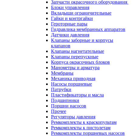
Запчасти окрасочного оборудования
Блоки управления
Вкладыши ограничительные
Гайки и контргайки
Героторные пары
Гидравлика мембранных аппаратов
Датчики давления
Клапаны заборные и корпусы
клапанов
Клапаны нагнетательные
Клапаны перепускные
Корпуса окрасочных блоков
Манометры и арматура
Мембраны
Механика приводная
Насосы поршневые
Патрубки
Пластификаторы и масла
Подшипники
Поршни насосов
Прочее
Регуляторы давления
Ремкомплекты к краскопультам
Ремкомплекты к пистолетам
Ремкомплекты поршневых насосов