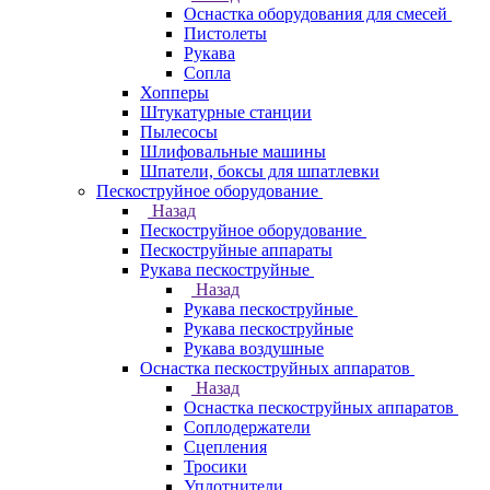
Оснастка оборудования для смесей
Пистолеты
Рукава
Сопла
Хопперы
Штукатурные станции
Пылесосы
Шлифовальные машины
Шпатели, боксы для шпатлевки
Пескоструйное оборудование
Назад
Пескоструйное оборудование
Пескоструйные аппараты
Рукава пескоструйные
Назад
Рукава пескоструйные
Рукава пескоструйные
Рукава воздушные
Оснастка пескоструйных аппаратов
Назад
Оснастка пескоструйных аппаратов
Соплодержатели
Сцепления
Тросики
Уплотнители