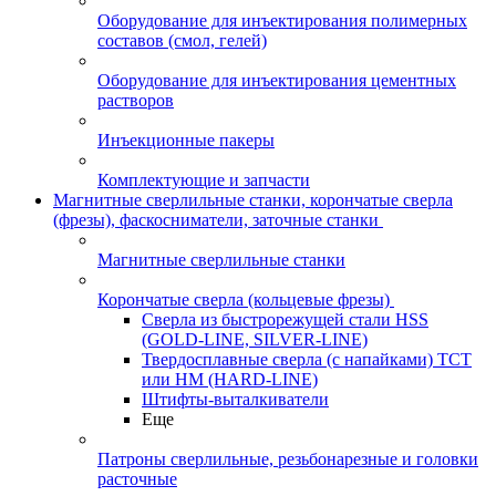
Оборудование для инъектирования полимерных
составов (смол, гелей)
Оборудование для инъектирования цементных
растворов
Инъекционные пакеры
Комплектующие и запчасти
Магнитные сверлильные станки, корончатые сверла
(фрезы), фаскосниматели, заточные станки
Магнитные сверлильные станки
Корончатые сверла (кольцевые фрезы)
Сверла из быстрорежущей стали HSS
(GOLD-LINE, SILVER-LINE)
Твердосплавные сверла (с напайками) ТСТ
или HM (HARD-LINE)
Штифты-выталкиватели
Еще
Патроны сверлильные, резьбонарезные и головки
расточные