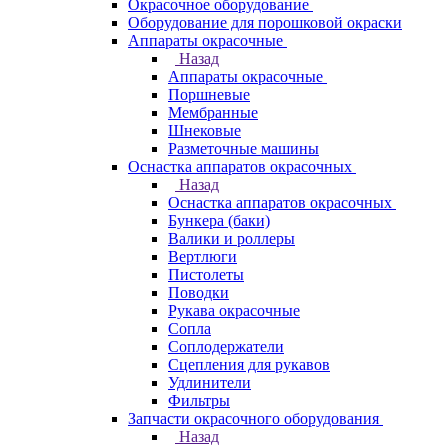
Окрасочное оборудование
Оборудование для порошковой окраски
Аппараты окрасочные
Назад
Аппараты окрасочные
Поршневые
Мембранные
Шнековые
Разметочные машины
Оснастка аппаратов окрасочных
Назад
Оснастка аппаратов окрасочных
Бункера (баки)
Валики и роллеры
Вертлюги
Пистолеты
Поводки
Рукава окрасочные
Сопла
Соплодержатели
Сцепления для рукавов
Удлинители
Фильтры
Запчасти окрасочного оборудования
Назад