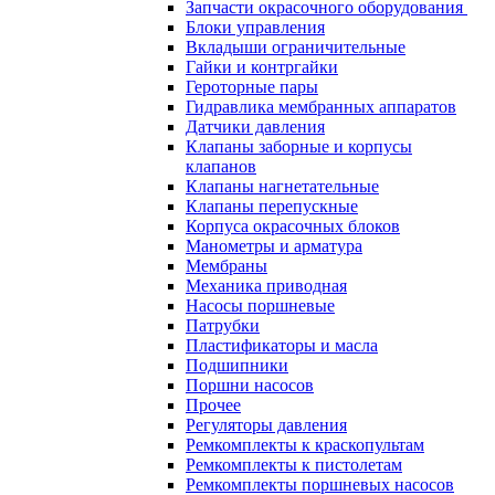
Запчасти окрасочного оборудования
Блоки управления
Вкладыши ограничительные
Гайки и контргайки
Героторные пары
Гидравлика мембранных аппаратов
Датчики давления
Клапаны заборные и корпусы
клапанов
Клапаны нагнетательные
Клапаны перепускные
Корпуса окрасочных блоков
Манометры и арматура
Мембраны
Механика приводная
Насосы поршневые
Патрубки
Пластификаторы и масла
Подшипники
Поршни насосов
Прочее
Регуляторы давления
Ремкомплекты к краскопультам
Ремкомплекты к пистолетам
Ремкомплекты поршневых насосов