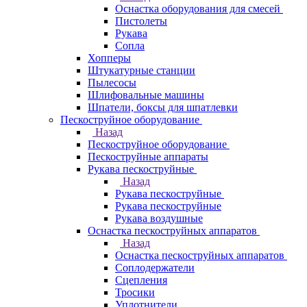
Оснастка оборудования для смесей
Пистолеты
Рукава
Сопла
Хопперы
Штукатурные станции
Пылесосы
Шлифовальные машины
Шпатели, боксы для шпатлевки
Пескоструйное оборудование
Назад
Пескоструйное оборудование
Пескоструйные аппараты
Рукава пескоструйные
Назад
Рукава пескоструйные
Рукава пескоструйные
Рукава воздушные
Оснастка пескоструйных аппаратов
Назад
Оснастка пескоструйных аппаратов
Соплодержатели
Сцепления
Тросики
Уплотнители