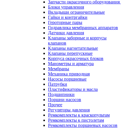
Запчасти окрасочного оборудования
Блоки управления
Вкладыши ограничительные
Гайки и контргайки
Героторные пары
Гидравлика мембранных аппаратов
Датчики давления
Клапаны заборные и корпусы
клапанов
Клапаны нагнетательные
Клапаны перепускные
Корпуса окрасочных блоков
Манометры и арматура
Мембраны
Механика приводная
Насосы поршневые
Патрубки
Пластификаторы и масла
Подшипники
Поршни насосов
Прочее
Регуляторы давления
Ремкомплекты к краскопультам
Ремкомплекты к пистолетам
Ремкомплекты поршневых насосов