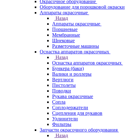
Окрасочное оборудование
Оборудование для порошковой окраски
Аппараты окрасочные
Назад
Аппараты окрасочные
Поршневые
Мембранные
Шнековые
Разметочные машины
Оснастка аппаратов окрасочных
Назад
Оснастка аппаратов окрасочных
Бункера (баки)
Валики и роллеры
Вертлюги
Пистолеты
Поводки
Рукава окрасочные
Сопла
Соплодержатели
Сцепления для рукавов
Удлинители
Фильтры
Запчасти окрасочного оборудования
Назад