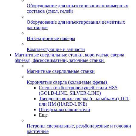
Оборудование для инъектирования полимерных
составов (смол, гелей)
Оборудование для инъектирования цементных
растворов
Инъекционные пакеры
Комплектующие и запчасти
Магнитные сверлильные станки, корончатые сверла
(фрезы), фаскосниматели, заточные станки
Магнитные сверлильные станки
Корончатые сверла (кольцевые фрезы)
Сверла из быстрорежущей стали HSS
(GOLD-LINE, SILVER-LINE)
Твердосплавные сверла (с напайками) ТСТ
или HM (HARD-LINE)
Штифты-выталкиватели
Еще
Патроны сверлильные, резьбонарезные и головки
расточные