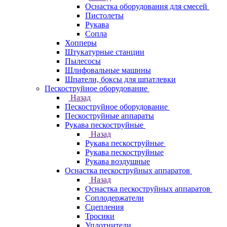
Оснастка оборудования для смесей
Пистолеты
Рукава
Сопла
Хопперы
Штукатурные станции
Пылесосы
Шлифовальные машины
Шпатели, боксы для шпатлевки
Пескоструйное оборудование
Назад
Пескоструйное оборудование
Пескоструйные аппараты
Рукава пескоструйные
Назад
Рукава пескоструйные
Рукава пескоструйные
Рукава воздушные
Оснастка пескоструйных аппаратов
Назад
Оснастка пескоструйных аппаратов
Соплодержатели
Сцепления
Тросики
Уплотнители