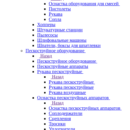
Оснастка оборудования для смесей
Пистолеты
Рукава
Сопла
Хопперы
Штукатурные станции
Пылесосы
Шлифовальные машины
Шпатели, боксы для шпатлевки
Пескоструйное оборудование
Назад
Пескоструйное оборудование
Пескоструйные аппараты
Рукава пескоструйные
Назад
Рукава пескоструйные
Рукава пескоструйные
Рукава воздушные
Оснастка пескоструйных аппаратов
Назад
Оснастка пескоструйных аппаратов
Соплодержатели
Сцепления
Тросики
Уплотнители