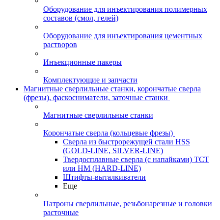
Оборудование для инъектирования полимерных
составов (смол, гелей)
Оборудование для инъектирования цементных
растворов
Инъекционные пакеры
Комплектующие и запчасти
Магнитные сверлильные станки, корончатые сверла
(фрезы), фаскосниматели, заточные станки
Магнитные сверлильные станки
Корончатые сверла (кольцевые фрезы)
Сверла из быстрорежущей стали HSS
(GOLD-LINE, SILVER-LINE)
Твердосплавные сверла (с напайками) ТСТ
или HM (HARD-LINE)
Штифты-выталкиватели
Еще
Патроны сверлильные, резьбонарезные и головки
расточные