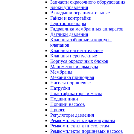
Запчасти окрасочного оборудования
Блоки управления
Вкладыши ограничительные
Гайки и контргайки
Героторные пары
Гидравлика мембранных аппаратов
Датчики давления
Клапаны заборные и корпусы
клапанов
Клапаны нагнетательные
Клапаны перепускные
Корпуса окрасочных блоков
Манометры и арматура
Мембраны
Механика приводная
Насосы поршневые
Патрубки
Пластификаторы и масла
Подшипники
Поршни насосов
Прочее
Регуляторы давления
Ремкомплекты к краскопультам
Ремкомплекты к пистолетам
Ремкомплекты поршневых насосов