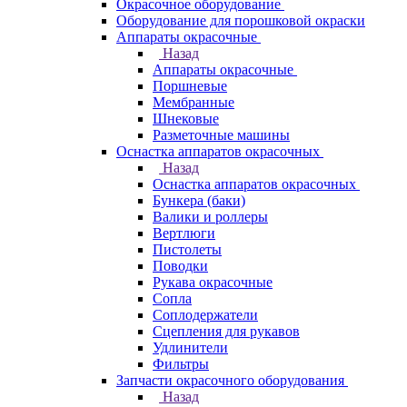
Окрасочное оборудование
Оборудование для порошковой окраски
Аппараты окрасочные
Назад
Аппараты окрасочные
Поршневые
Мембранные
Шнековые
Разметочные машины
Оснастка аппаратов окрасочных
Назад
Оснастка аппаратов окрасочных
Бункера (баки)
Валики и роллеры
Вертлюги
Пистолеты
Поводки
Рукава окрасочные
Сопла
Соплодержатели
Сцепления для рукавов
Удлинители
Фильтры
Запчасти окрасочного оборудования
Назад