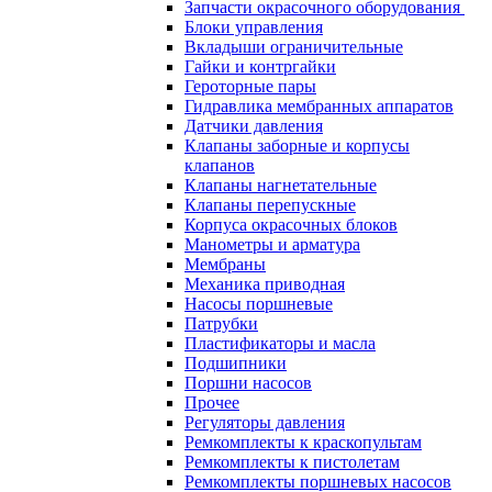
Запчасти окрасочного оборудования
Блоки управления
Вкладыши ограничительные
Гайки и контргайки
Героторные пары
Гидравлика мембранных аппаратов
Датчики давления
Клапаны заборные и корпусы
клапанов
Клапаны нагнетательные
Клапаны перепускные
Корпуса окрасочных блоков
Манометры и арматура
Мембраны
Механика приводная
Насосы поршневые
Патрубки
Пластификаторы и масла
Подшипники
Поршни насосов
Прочее
Регуляторы давления
Ремкомплекты к краскопультам
Ремкомплекты к пистолетам
Ремкомплекты поршневых насосов