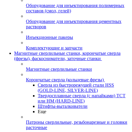
Оборудование для инъектирования полимерных
составов (смол, гелей)
Оборудование для инъектирования цементных
растворов
Инъекционные пакеры
Комплектующие и запчасти
Магнитные сверлильные станки, корончатые сверла
(фрезы), фаскосниматели, заточные станки
Магнитные сверлильные станки
Корончатые сверла (кольцевые фрезы)
Сверла из быстрорежущей стали HSS
(GOLD-LINE, SILVER-LINE)
Твердосплавные сверла (с напайками) ТСТ
или HM (HARD-LINE)
Штифты-выталкиватели
Еще
Патроны сверлильные, резьбонарезные и головки
расточные