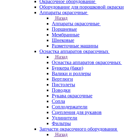
Окрасочное оборудование
Оборудование для порошковой окраски
Аппараты окрасочные
Назад
Аппараты окрасочные
Поршневые
Мембранные
Шнековые
Разметочные машины
Оснастка аппаратов окрасочных
Назад
Оснастка аппаратов окрасочных
Бункера (баки)
Валики и роллеры
Вертлюги
Пистолеты
Поводки
Рукава окрасочные
Сопла
Соплодержатели
Сцепления для рукавов
Удлинители
Фильтры
Запчасти окрасочного оборудования
Назад