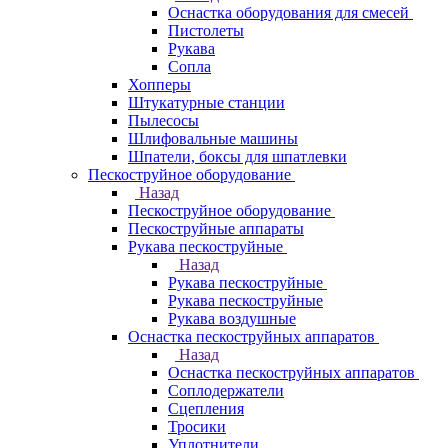
Оснастка оборудования для смесей
Пистолеты
Рукава
Сопла
Хопперы
Штукатурные станции
Пылесосы
Шлифовальные машины
Шпатели, боксы для шпатлевки
Пескоструйное оборудование
Назад
Пескоструйное оборудование
Пескоструйные аппараты
Рукава пескоструйные
Назад
Рукава пескоструйные
Рукава пескоструйные
Рукава воздушные
Оснастка пескоструйных аппаратов
Назад
Оснастка пескоструйных аппаратов
Соплодержатели
Сцепления
Тросики
Уплотнители