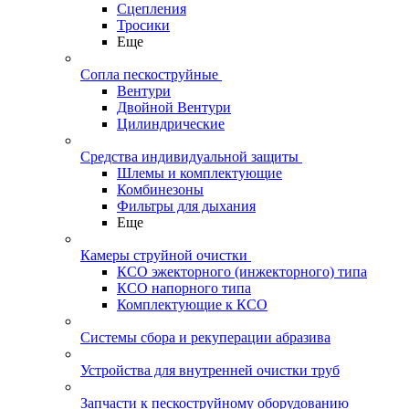
Сцепления
Тросики
Еще
Сопла пескоструйные
Вентури
Двойной Вентури
Цилиндрические
Средства индивидуальной защиты
Шлемы и комплектующие
Комбинезоны
Фильтры для дыхания
Еще
Камеры струйной очистки
КСО эжекторного (инжекторного) типа
КСО напорного типа
Комплектующие к КСО
Системы сбора и рекуперации абразива
Устройства для внутренней очистки труб
Запчасти к пескоструйному оборудованию