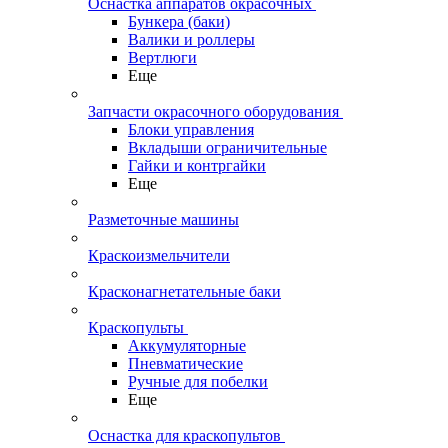
Оснастка аппаратов окрасочных
Бункера (баки)
Валики и роллеры
Вертлюги
Еще
Запчасти окрасочного оборудования
Блоки управления
Вкладыши ограничительные
Гайки и контргайки
Еще
Разметочные машины
Краскоизмельчители
Красконагнетательные баки
Краскопульты
Аккумуляторные
Пневматические
Ручные для побелки
Еще
Оснастка для краскопультов