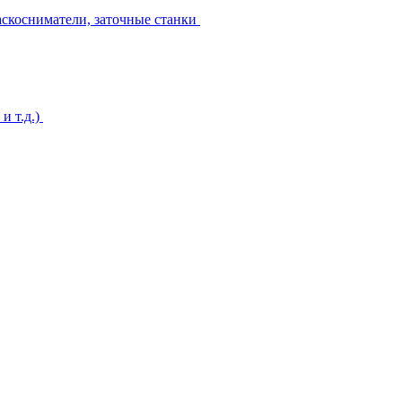
аскосниматели, заточные станки
и т.д.)