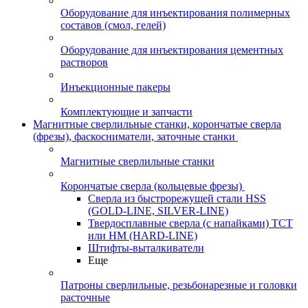
Оборудование для инъектирования полимерных
составов (смол, гелей)
Оборудование для инъектирования цементных
растворов
Инъекционные пакеры
Комплектующие и запчасти
Магнитные сверлильные станки, корончатые сверла
(фрезы), фаскосниматели, заточные станки
Магнитные сверлильные станки
Корончатые сверла (кольцевые фрезы)
Сверла из быстрорежущей стали HSS
(GOLD-LINE, SILVER-LINE)
Твердосплавные сверла (с напайками) ТСТ
или HM (HARD-LINE)
Штифты-выталкиватели
Еще
Патроны сверлильные, резьбонарезные и головки
расточные