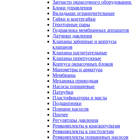
Запчасти окрасочного оборудования
Блоки управления
Вкладыши ограничительные
Гайки и контргайки
Героторные пары
Гидравлика мембранных аппаратов
Датчики давления
Клапаны заборные и корпусы
клапанов
Клапаны нагнетательные
Клапаны перепускные
Корпуса окрасочных блоков
Манометры и арматура
Мембраны
Механика приводная
Насосы поршневые
Патрубки
Пластификаторы и масла
Подшипники
Поршни насосов
Прочее
Регуляторы давления
Ремкомплекты к краскопультам
Ремкомплекты к пистолетам
Ремкомплекты поршневых насосов