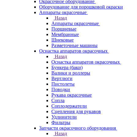
Окрасочное оборудование
Оборудование для порошковой окраски
Аппараты окрасочные
Назад
Аппараты окрасочные
Поршневые
Мембранные
Шнековые
Разметочные машины
Оснастка аппаратов окрасочных
Назад
Оснастка аппаратов окрасочных
Бункера (баки)
Валики и роллеры
Вертлюги
Пистолеты
Поводки
Рукава окрасочные
Сопла
Соплодержатели
Сцепления для рукавов
Удлинители
Фильтры
Запчасти окрасочного оборудования
Назад