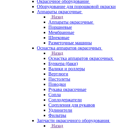
Окрасочное оборудование
Оборудование для порошковой окраски
Аппараты окрасочные
Назад
Аппараты окрасочные
Поршневые
Мембранные
Шнековые
Разметочные машины
Оснастка аппаратов окрасочных
Назад
Оснастка аппаратов окрасочных
Бункера (баки)
Валики и роллеры
Вертлюги
Пистолеты
Поводки
Рукава окрасочные
Сопла
Соплодержатели
Сцепления для рукавов
Удлинители
Фильтры
Запчасти окрасочного оборудования
Назад