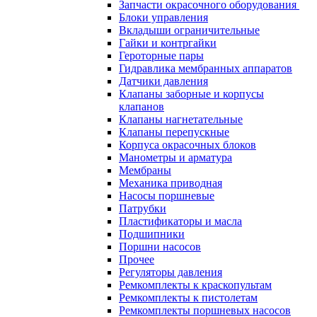
Запчасти окрасочного оборудования
Блоки управления
Вкладыши ограничительные
Гайки и контргайки
Героторные пары
Гидравлика мембранных аппаратов
Датчики давления
Клапаны заборные и корпусы
клапанов
Клапаны нагнетательные
Клапаны перепускные
Корпуса окрасочных блоков
Манометры и арматура
Мембраны
Механика приводная
Насосы поршневые
Патрубки
Пластификаторы и масла
Подшипники
Поршни насосов
Прочее
Регуляторы давления
Ремкомплекты к краскопультам
Ремкомплекты к пистолетам
Ремкомплекты поршневых насосов