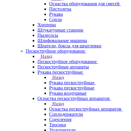
Оснастка оборудования для смесей
Пистолеты
Рукава
Сопла
Хопперы
Штукатурные станции
Пылесосы
Шлифовальные машины
Шпатели, боксы для шпатлевки
Пескоструйное оборудование
Назад
Пескоструйное оборудование
Пескоструйные аппараты
Рукава пескоструйные
Назад
Рукава пескоструйные
Рукава пескоструйные
Рукава воздушные
Оснастка пескоструйных аппаратов
Назад
Оснастка пескоструйных аппаратов
Соплодержатели
Сцепления
Тросики
Уплотнители