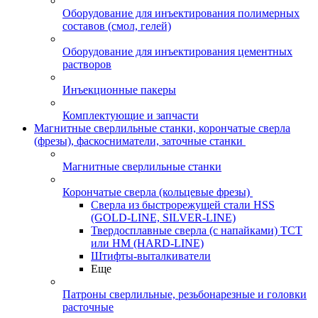
Оборудование для инъектирования полимерных
составов (смол, гелей)
Оборудование для инъектирования цементных
растворов
Инъекционные пакеры
Комплектующие и запчасти
Магнитные сверлильные станки, корончатые сверла
(фрезы), фаскосниматели, заточные станки
Магнитные сверлильные станки
Корончатые сверла (кольцевые фрезы)
Сверла из быстрорежущей стали HSS
(GOLD-LINE, SILVER-LINE)
Твердосплавные сверла (с напайками) ТСТ
или HM (HARD-LINE)
Штифты-выталкиватели
Еще
Патроны сверлильные, резьбонарезные и головки
расточные