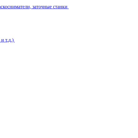
аскосниматели, заточные станки
и т.д.)