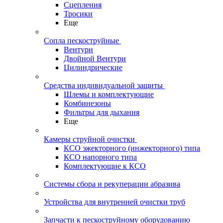
Сцепления
Тросики
Еще
Сопла пескоструйные
Вентури
Двойной Вентури
Цилиндрические
Средства индивидуальной защиты
Шлемы и комплектующие
Комбинезоны
Фильтры для дыхания
Еще
Камеры струйной очистки
КСО эжекторного (инжекторного) типа
КСО напорного типа
Комплектующие к КСО
Системы сбора и рекуперации абразива
Устройства для внутренней очистки труб
Запчасти к пескоструйному оборудованию