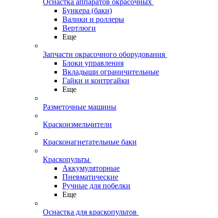
Оснастка аппаратов окрасочных
Бункера (баки)
Валики и роллеры
Вертлюги
Еще
Запчасти окрасочного оборудования
Блоки управления
Вкладыши ограничительные
Гайки и контргайки
Еще
Разметочные машины
Краскоизмельчители
Красконагнетательные баки
Краскопульты
Аккумуляторные
Пневматические
Ручные для побелки
Еще
Оснастка для краскопультов