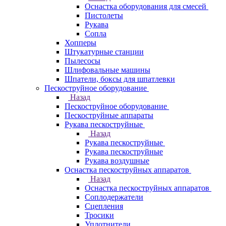
Оснастка оборудования для смесей
Пистолеты
Рукава
Сопла
Хопперы
Штукатурные станции
Пылесосы
Шлифовальные машины
Шпатели, боксы для шпатлевки
Пескоструйное оборудование
Назад
Пескоструйное оборудование
Пескоструйные аппараты
Рукава пескоструйные
Назад
Рукава пескоструйные
Рукава пескоструйные
Рукава воздушные
Оснастка пескоструйных аппаратов
Назад
Оснастка пескоструйных аппаратов
Соплодержатели
Сцепления
Тросики
Уплотнители