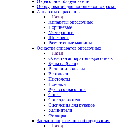
Окрасочное оборудование
Оборудование для порошковой окраски
Аппараты окрасочные
Назад
Аппараты окрасочные
Поршневые
Мембранные
Шнековые
Разметочные машины
Оснастка аппаратов окрасочных
Назад
Оснастка аппаратов окрасочных
Бункера (баки)
Валики и роллеры
Вертлюги
Пистолеты
Поводки
Рукава окрасочные
Сопла
Соплодержатели
Сцепления для рукавов
Удлинители
Фильтры
Запчасти окрасочного оборудования
Назад