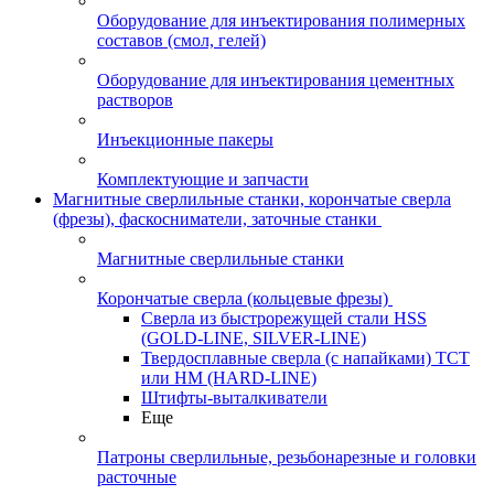
Оборудование для инъектирования полимерных
составов (смол, гелей)
Оборудование для инъектирования цементных
растворов
Инъекционные пакеры
Комплектующие и запчасти
Магнитные сверлильные станки, корончатые сверла
(фрезы), фаскосниматели, заточные станки
Магнитные сверлильные станки
Корончатые сверла (кольцевые фрезы)
Сверла из быстрорежущей стали HSS
(GOLD-LINE, SILVER-LINE)
Твердосплавные сверла (с напайками) ТСТ
или HM (HARD-LINE)
Штифты-выталкиватели
Еще
Патроны сверлильные, резьбонарезные и головки
расточные