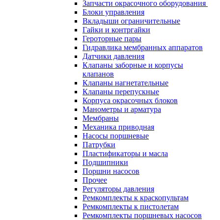
Запчасти окрасочного оборудования
Блоки управления
Вкладыши ограничительные
Гайки и контргайки
Героторные пары
Гидравлика мембранных аппаратов
Датчики давления
Клапаны заборные и корпусы
клапанов
Клапаны нагнетательные
Клапаны перепускные
Корпуса окрасочных блоков
Манометры и арматура
Мембраны
Механика приводная
Насосы поршневые
Патрубки
Пластификаторы и масла
Подшипники
Поршни насосов
Прочее
Регуляторы давления
Ремкомплекты к краскопультам
Ремкомплекты к пистолетам
Ремкомплекты поршневых насосов