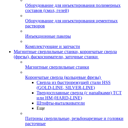
Оборудование для инъектирования полимерных
составов (смол, гелей)
Оборудование для инъектирования цементных
растворов
Инъекционные пакеры
Комплектующие и запчасти
Магнитные сверлильные станки, корончатые сверла
(фрезы), фаскосниматели, заточные станки
Магнитные сверлильные станки
Корончатые сверла (кольцевые фрезы)
Сверла из быстрорежущей стали HSS
(GOLD-LINE, SILVER-LINE)
Твердосплавные сверла (с напайками) ТСТ
или HM (HARD-LINE)
Штифты-выталкиватели
Еще
Патроны сверлильные, резьбонарезные и головки
расточные