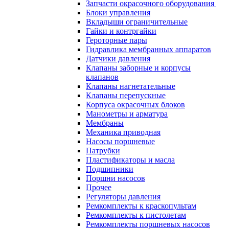
Запчасти окрасочного оборудования
Блоки управления
Вкладыши ограничительные
Гайки и контргайки
Героторные пары
Гидравлика мембранных аппаратов
Датчики давления
Клапаны заборные и корпусы
клапанов
Клапаны нагнетательные
Клапаны перепускные
Корпуса окрасочных блоков
Манометры и арматура
Мембраны
Механика приводная
Насосы поршневые
Патрубки
Пластификаторы и масла
Подшипники
Поршни насосов
Прочее
Регуляторы давления
Ремкомплекты к краскопультам
Ремкомплекты к пистолетам
Ремкомплекты поршневых насосов