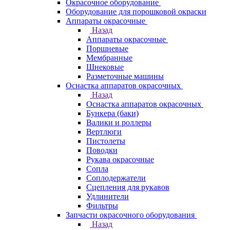
Окрасочное оборудование
Оборудование для порошковой окраски
Аппараты окрасочные
Назад
Аппараты окрасочные
Поршневые
Мембранные
Шнековые
Разметочные машины
Оснастка аппаратов окрасочных
Назад
Оснастка аппаратов окрасочных
Бункера (баки)
Валики и роллеры
Вертлюги
Пистолеты
Поводки
Рукава окрасочные
Сопла
Соплодержатели
Сцепления для рукавов
Удлинители
Фильтры
Запчасти окрасочного оборудования
Назад