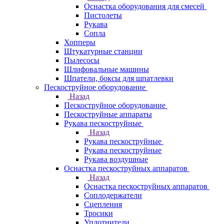
Оснастка оборудования для смесей
Пистолеты
Рукава
Сопла
Хопперы
Штукатурные станции
Пылесосы
Шлифовальные машины
Шпатели, боксы для шпатлевки
Пескоструйное оборудование
Назад
Пескоструйное оборудование
Пескоструйные аппараты
Рукава пескоструйные
Назад
Рукава пескоструйные
Рукава пескоструйные
Рукава воздушные
Оснастка пескоструйных аппаратов
Назад
Оснастка пескоструйных аппаратов
Соплодержатели
Сцепления
Тросики
Уплотнители