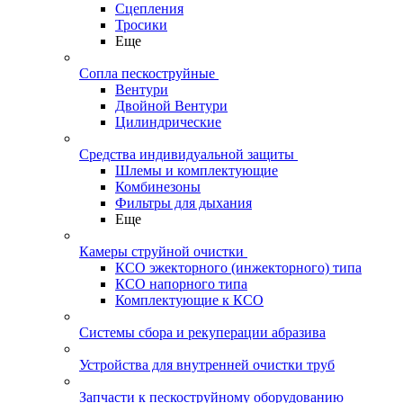
Сцепления
Тросики
Еще
Сопла пескоструйные
Вентури
Двойной Вентури
Цилиндрические
Средства индивидуальной защиты
Шлемы и комплектующие
Комбинезоны
Фильтры для дыхания
Еще
Камеры струйной очистки
КСО эжекторного (инжекторного) типа
КСО напорного типа
Комплектующие к КСО
Системы сбора и рекуперации абразива
Устройства для внутренней очистки труб
Запчасти к пескоструйному оборудованию