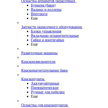
Оснастка аппаратов окрасочных
Бункера (баки)
Валики и роллеры
Вертлюги
Еще
Запчасти окрасочного оборудования
Блоки управления
Вкладыши ограничительные
Гайки и контргайки
Еще
Разметочные машины
Краскоизмельчители
Красконагнетательные баки
Краскопульты
Аккумуляторные
Пневматические
Ручные для побелки
Еще
Оснастка для краскопультов