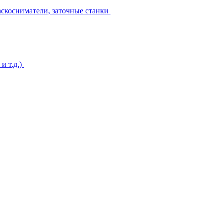
аскосниматели, заточные станки
и т.д.)