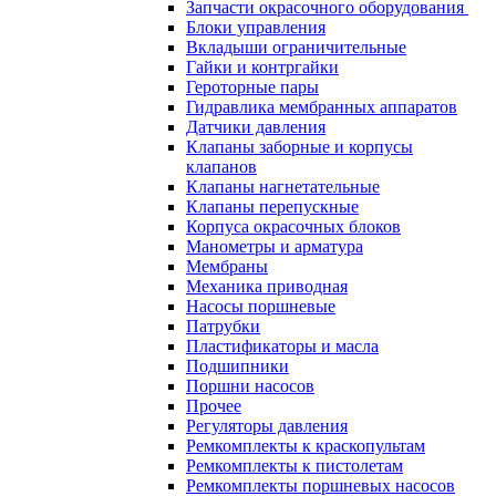
Запчасти окрасочного оборудования
Блоки управления
Вкладыши ограничительные
Гайки и контргайки
Героторные пары
Гидравлика мембранных аппаратов
Датчики давления
Клапаны заборные и корпусы
клапанов
Клапаны нагнетательные
Клапаны перепускные
Корпуса окрасочных блоков
Манометры и арматура
Мембраны
Механика приводная
Насосы поршневые
Патрубки
Пластификаторы и масла
Подшипники
Поршни насосов
Прочее
Регуляторы давления
Ремкомплекты к краскопультам
Ремкомплекты к пистолетам
Ремкомплекты поршневых насосов