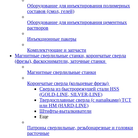
Оборудование для инъектирования полимерных
составов (смол, гелей)
Оборудование для инъектирования цементных
растворов
Инъекционные пакеры
Комплектующие и запчасти
Магнитные сверлильные станки, корончатые сверла
(фрезы), фаскосниматели, заточные станки
Магнитные сверлильные станки
Корончатые сверла (кольцевые фрезы)
Сверла из быстрорежущей стали HSS
(GOLD-LINE, SILVER-LINE)
Твердосплавные сверла (с напайками) ТСТ
или HM (HARD-LINE)
Штифты-выталкиватели
Еще
Патроны сверлильные, резьбонарезные и головки
расточные