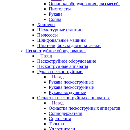
Оснастка оборудования для смесей
Пистолеты
Рукава
Сопла
Хопперы
Штукатурные станции
Пылесосы
Шлифовальные машины
Шпатели, боксы для шпатлевки
Пескоструйное оборудование
Назад
Пескоструйное оборудование
Пескоструйные аппараты
Рукава пескоструйные
Назад
Рукава пескоструйные
Рукава пескоструйные
Рукава воздушные
Оснастка пескоструйных аппаратов
Назад
Оснастка пескоструйных аппаратов
Соплодержатели
Сцепления
Тросики
Уплотнители