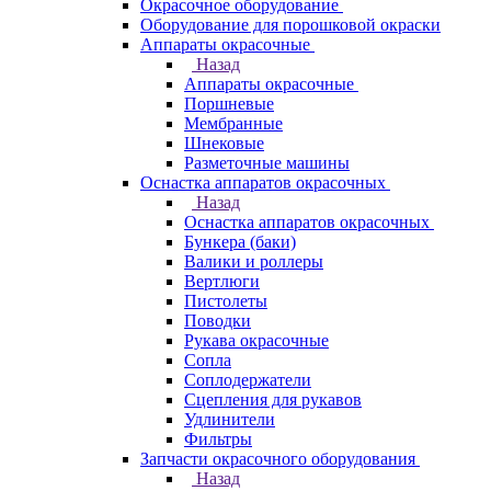
Окрасочное оборудование
Оборудование для порошковой окраски
Аппараты окрасочные
Назад
Аппараты окрасочные
Поршневые
Мембранные
Шнековые
Разметочные машины
Оснастка аппаратов окрасочных
Назад
Оснастка аппаратов окрасочных
Бункера (баки)
Валики и роллеры
Вертлюги
Пистолеты
Поводки
Рукава окрасочные
Сопла
Соплодержатели
Сцепления для рукавов
Удлинители
Фильтры
Запчасти окрасочного оборудования
Назад