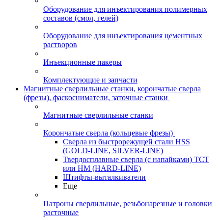
Оборудование для инъектирования полимерных
составов (смол, гелей)
Оборудование для инъектирования цементных
растворов
Инъекционные пакеры
Комплектующие и запчасти
Магнитные сверлильные станки, корончатые сверла
(фрезы), фаскосниматели, заточные станки
Магнитные сверлильные станки
Корончатые сверла (кольцевые фрезы)
Сверла из быстрорежущей стали HSS
(GOLD-LINE, SILVER-LINE)
Твердосплавные сверла (с напайками) ТСТ
или HM (HARD-LINE)
Штифты-выталкиватели
Еще
Патроны сверлильные, резьбонарезные и головки
расточные