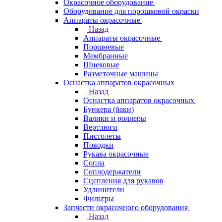
Окрасочное оборудование
Оборудование для порошковой окраски
Аппараты окрасочные
Назад
Аппараты окрасочные
Поршневые
Мембранные
Шнековые
Разметочные машины
Оснастка аппаратов окрасочных
Назад
Оснастка аппаратов окрасочных
Бункера (баки)
Валики и роллеры
Вертлюги
Пистолеты
Поводки
Рукава окрасочные
Сопла
Соплодержатели
Сцепления для рукавов
Удлинители
Фильтры
Запчасти окрасочного оборудования
Назад