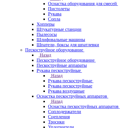
Оснастка оборудования для смесей
Пистолеты
Рукава
Сопла
Хопперы
Штукатурные станции
Пылесосы
Шлифовальные машины
Шпатели, боксы для шпатлевки
Пескоструйное оборудование
Назад
Пескоструйное оборудование
Пескоструйные аппараты
Рукава пескоструйные
Назад
Рукава пескоструйные
Рукава пескоструйные
Рукава воздушные
Оснастка пескоструйных аппаратов
Назад
Оснастка пескоструйных аппаратов
Соплодержатели
Сцепления
Тросики
Уплотнители