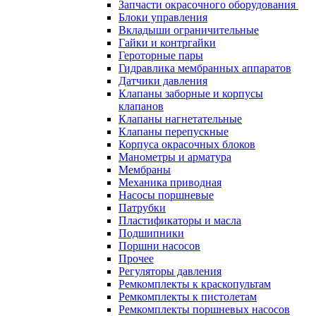
Запчасти окрасочного оборудования
Блоки управления
Вкладыши ограничительные
Гайки и контргайки
Героторные пары
Гидравлика мембранных аппаратов
Датчики давления
Клапаны заборные и корпусы
клапанов
Клапаны нагнетательные
Клапаны перепускные
Корпуса окрасочных блоков
Манометры и арматура
Мембраны
Механика приводная
Насосы поршневые
Патрубки
Пластификаторы и масла
Подшипники
Поршни насосов
Прочее
Регуляторы давления
Ремкомплекты к краскопультам
Ремкомплекты к пистолетам
Ремкомплекты поршневых насосов