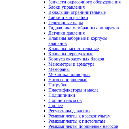
Запчасти окрасочного оборудования
Блоки управления
Вкладыши ограничительные
Гайки и контргайки
Героторные пары
Гидравлика мембранных аппаратов
Датчики давления
Клапаны заборные и корпусы
клапанов
Клапаны нагнетательные
Клапаны перепускные
Корпуса окрасочных блоков
Манометры и арматура
Мембраны
Механика приводная
Насосы поршневые
Патрубки
Пластификаторы и масла
Подшипники
Поршни насосов
Прочее
Регуляторы давления
Ремкомплекты к краскопультам
Ремкомплекты к пистолетам
Ремкомплекты поршневых насосов