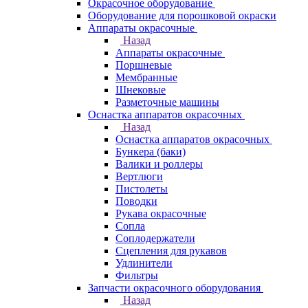
Окрасочное оборудование
Оборудование для порошковой окраски
Аппараты окрасочные
Назад
Аппараты окрасочные
Поршневые
Мембранные
Шнековые
Разметочные машины
Оснастка аппаратов окрасочных
Назад
Оснастка аппаратов окрасочных
Бункера (баки)
Валики и роллеры
Вертлюги
Пистолеты
Поводки
Рукава окрасочные
Сопла
Соплодержатели
Сцепления для рукавов
Удлинители
Фильтры
Запчасти окрасочного оборудования
Назад