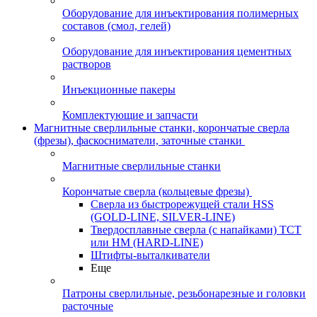
Оборудование для инъектирования полимерных
составов (смол, гелей)
Оборудование для инъектирования цементных
растворов
Инъекционные пакеры
Комплектующие и запчасти
Магнитные сверлильные станки, корончатые сверла
(фрезы), фаскосниматели, заточные станки
Магнитные сверлильные станки
Корончатые сверла (кольцевые фрезы)
Сверла из быстрорежущей стали HSS
(GOLD-LINE, SILVER-LINE)
Твердосплавные сверла (с напайками) ТСТ
или HM (HARD-LINE)
Штифты-выталкиватели
Еще
Патроны сверлильные, резьбонарезные и головки
расточные