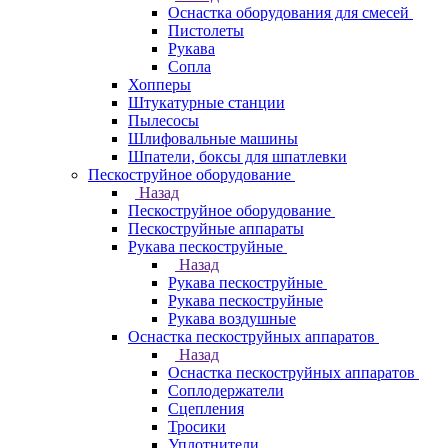
Оснастка оборудования для смесей
Пистолеты
Рукава
Сопла
Хопперы
Штукатурные станции
Пылесосы
Шлифовальные машины
Шпатели, боксы для шпатлевки
Пескоструйное оборудование
Назад
Пескоструйное оборудование
Пескоструйные аппараты
Рукава пескоструйные
Назад
Рукава пескоструйные
Рукава пескоструйные
Рукава воздушные
Оснастка пескоструйных аппаратов
Назад
Оснастка пескоструйных аппаратов
Соплодержатели
Сцепления
Тросики
Уплотнители