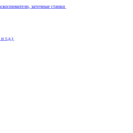
аскосниматели, заточные станки
и т.д.)