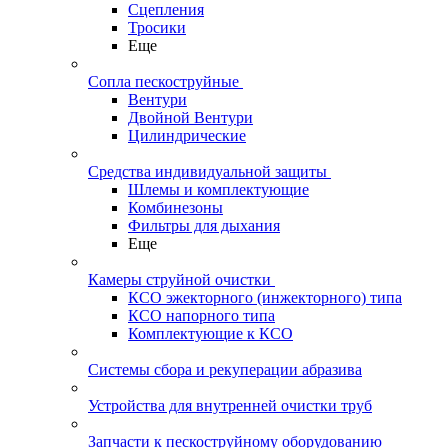
Сцепления
Тросики
Еще
Сопла пескоструйные
Вентури
Двойной Вентури
Цилиндрические
Средства индивидуальной защиты
Шлемы и комплектующие
Комбинезоны
Фильтры для дыхания
Еще
Камеры струйной очистки
КСО эжекторного (инжекторного) типа
КСО напорного типа
Комплектующие к КСО
Системы сбора и рекуперации абразива
Устройства для внутренней очистки труб
Запчасти к пескоструйному оборудованию