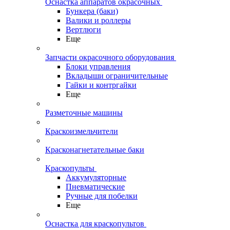
Оснастка аппаратов окрасочных
Бункера (баки)
Валики и роллеры
Вертлюги
Еще
Запчасти окрасочного оборудования
Блоки управления
Вкладыши ограничительные
Гайки и контргайки
Еще
Разметочные машины
Краскоизмельчители
Красконагнетательные баки
Краскопульты
Аккумуляторные
Пневматические
Ручные для побелки
Еще
Оснастка для краскопультов