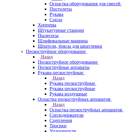
Оснастка оборудования для смесей
Пистолеты
Рукава
Сопла
Хопперы
Штукатурные станции
Пылесосы
Шлифовальные машины
Шпатели, боксы для шпатлевки
Пескоструйное оборудование
Назад
Пескоструйное оборудование
Пескоструйные аппараты
Рукава пескоструйные
Назад
Рукава пескоструйные
Рукава пескоструйные
Рукава воздушные
Оснастка пескоструйных аппаратов
Назад
Оснастка пескоструйных аппаратов
Соплодержатели
Сцепления
Тросики
Уплотнители