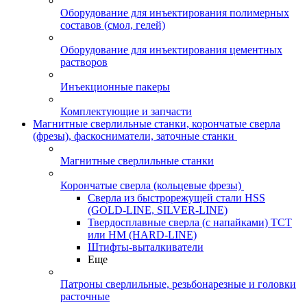
Оборудование для инъектирования полимерных
составов (смол, гелей)
Оборудование для инъектирования цементных
растворов
Инъекционные пакеры
Комплектующие и запчасти
Магнитные сверлильные станки, корончатые сверла
(фрезы), фаскосниматели, заточные станки
Магнитные сверлильные станки
Корончатые сверла (кольцевые фрезы)
Сверла из быстрорежущей стали HSS
(GOLD-LINE, SILVER-LINE)
Твердосплавные сверла (с напайками) ТСТ
или HM (HARD-LINE)
Штифты-выталкиватели
Еще
Патроны сверлильные, резьбонарезные и головки
расточные