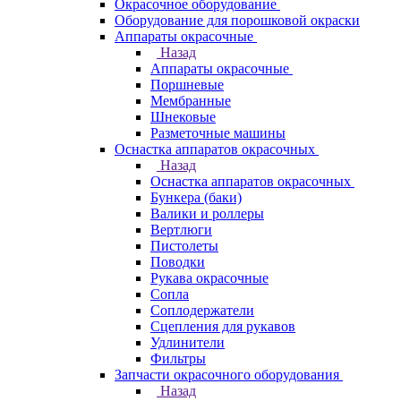
Окрасочное оборудование
Оборудование для порошковой окраски
Аппараты окрасочные
Назад
Аппараты окрасочные
Поршневые
Мембранные
Шнековые
Разметочные машины
Оснастка аппаратов окрасочных
Назад
Оснастка аппаратов окрасочных
Бункера (баки)
Валики и роллеры
Вертлюги
Пистолеты
Поводки
Рукава окрасочные
Сопла
Соплодержатели
Сцепления для рукавов
Удлинители
Фильтры
Запчасти окрасочного оборудования
Назад