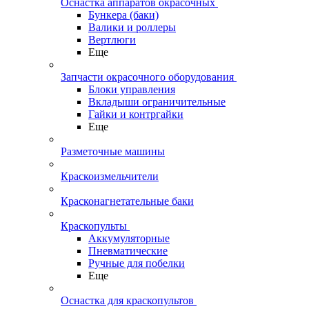
Оснастка аппаратов окрасочных
Бункера (баки)
Валики и роллеры
Вертлюги
Еще
Запчасти окрасочного оборудования
Блоки управления
Вкладыши ограничительные
Гайки и контргайки
Еще
Разметочные машины
Краскоизмельчители
Красконагнетательные баки
Краскопульты
Аккумуляторные
Пневматические
Ручные для побелки
Еще
Оснастка для краскопультов