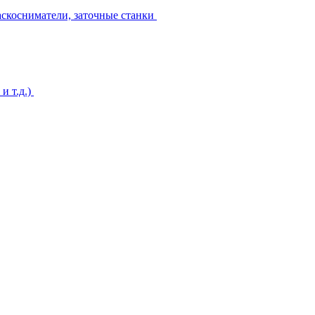
аскосниматели, заточные станки
и т.д.)