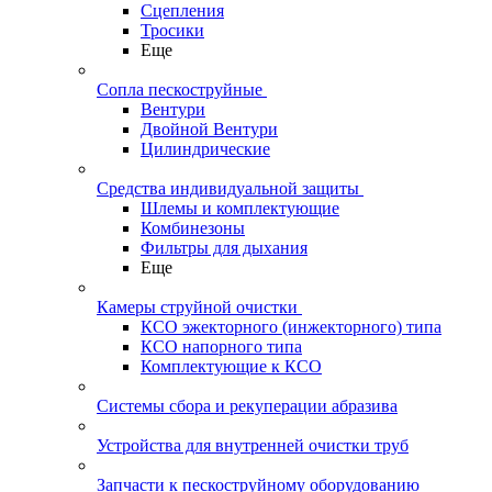
Сцепления
Тросики
Еще
Сопла пескоструйные
Вентури
Двойной Вентури
Цилиндрические
Средства индивидуальной защиты
Шлемы и комплектующие
Комбинезоны
Фильтры для дыхания
Еще
Камеры струйной очистки
КСО эжекторного (инжекторного) типа
КСО напорного типа
Комплектующие к КСО
Системы сбора и рекуперации абразива
Устройства для внутренней очистки труб
Запчасти к пескоструйному оборудованию