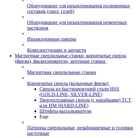
Оборудование для инъектирования полимерных
составов (смол, гелей)
Оборудование для инъектирования цементных
растворов
Инъекционные пакеры
Комплектующие и запчасти
Магнитные сверлильные станки, корончатые сверла
(фрезы), фаскосниматели, заточные станки
Магнитные сверлильные станки
Корончатые сверла (кольцевые фрезы)
Сверла из быстрорежущей стали HSS
(GOLD-LINE, SILVER-LINE)
Твердосплавные сверла (с напайками) ТСТ
или HM (HARD-LINE)
Штифты-выталкиватели
Еще
Патроны сверлильные, резьбонарезные и головки
расточные