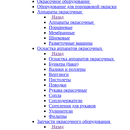
Окрасочное оборудование
Оборудование для порошковой окраски
Аппараты окрасочные
Назад
Аппараты окрасочные
Поршневые
Мембранные
Шнековые
Разметочные машины
Оснастка аппаратов окрасочных
Назад
Оснастка аппаратов окрасочных
Бункера (баки)
Валики и роллеры
Вертлюги
Пистолеты
Поводки
Рукава окрасочные
Сопла
Соплодержатели
Сцепления для рукавов
Удлинители
Фильтры
Запчасти окрасочного оборудования
Назад