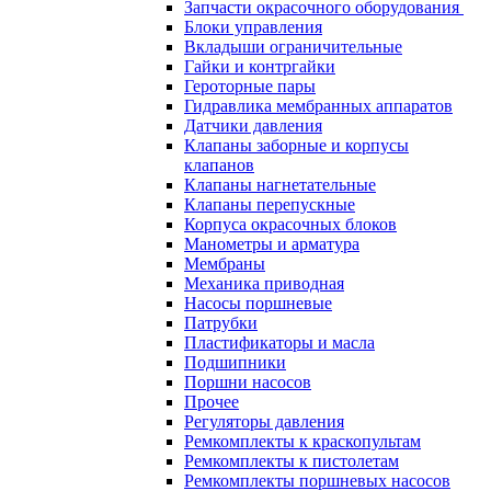
Запчасти окрасочного оборудования
Блоки управления
Вкладыши ограничительные
Гайки и контргайки
Героторные пары
Гидравлика мембранных аппаратов
Датчики давления
Клапаны заборные и корпусы
клапанов
Клапаны нагнетательные
Клапаны перепускные
Корпуса окрасочных блоков
Манометры и арматура
Мембраны
Механика приводная
Насосы поршневые
Патрубки
Пластификаторы и масла
Подшипники
Поршни насосов
Прочее
Регуляторы давления
Ремкомплекты к краскопультам
Ремкомплекты к пистолетам
Ремкомплекты поршневых насосов