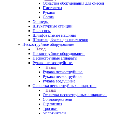
Оснастка оборудования для смесей
Пистолеты
Рукава
Сопла
Хопперы
Штукатурные станции
Пылесосы
Шлифовальные машины
Шпатели, боксы для шпатлевки
Пескоструйное оборудование
Назад
Пескоструйное оборудование
Пескоструйные аппараты
Рукава пескоструйные
Назад
Рукава пескоструйные
Рукава пескоструйные
Рукава воздушные
Оснастка пескоструйных аппаратов
Назад
Оснастка пескоструйных аппаратов
Соплодержатели
Сцепления
Тросики
Уплотнители