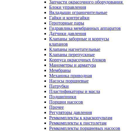
Запчасти окрасочного оборудования
Блоки управления
Вкладыши ограничительные
Гайки и контргайки
Героторные пары
Гидравлика мембранных аппаратов
Датчики давления
Клапаны заборные и корпусы
клапанов
Клапаны нагнетательные
Клапаны перепускные
Корпуса окрасочных блоков
Манометры и арматура
Мембраны
Механика приводная
Насосы поршневые
Патрубки
Пластификаторы и масла
Подшипники
Поршни насосов
Прочее
Регуляторы давления
Ремкомплекты к краскопультам
Ремкомплекты к пистолетам
Ремкомплекты поршневых насосов