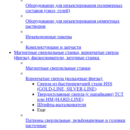
Оборудование для инъектирования полимерных
составов (смол, гелей)
Оборудование для инъектирования цементных
растворов
Инъекционные пакеры
Комплектующие и запчасти
Магнитные сверлильные станки, корончатые сверла
(фрезы), фаскосниматели, заточные станки
Магнитные сверлильные станки
Корончатые сверла (кольцевые фрезы)
Сверла из быстрорежущей стали HSS
(GOLD-LINE, SILVER-LINE)
Твердосплавные сверла (с напайками) ТСТ
или HM (HARD-LINE)
Штифты-выталкиватели
Еще
Патроны сверлильные, резьбонарезные и головки
расточные