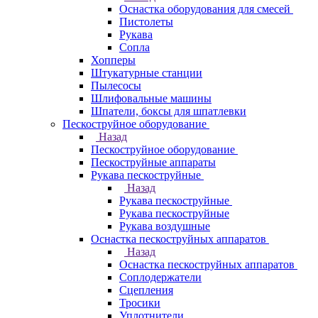
Оснастка оборудования для смесей
Пистолеты
Рукава
Сопла
Хопперы
Штукатурные станции
Пылесосы
Шлифовальные машины
Шпатели, боксы для шпатлевки
Пескоструйное оборудование
Назад
Пескоструйное оборудование
Пескоструйные аппараты
Рукава пескоструйные
Назад
Рукава пескоструйные
Рукава пескоструйные
Рукава воздушные
Оснастка пескоструйных аппаратов
Назад
Оснастка пескоструйных аппаратов
Соплодержатели
Сцепления
Тросики
Уплотнители