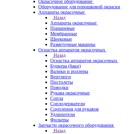
Окрасочное оборудование
Оборудование для порошковой окраски
Аппараты окрасочные
Назад
Аппараты окрасочные
Поршневые
Мембранные
Шнековые
Разметочные машины
Оснастка аппаратов окрасочных
Назад
Оснастка аппаратов окрасочных
Бункера (баки)
Валики и роллеры
Вертлюги
Пистолеты
Поводки
Рукава окрасочные
Сопла
Соплодержатели
Сцепления для рукавов
Удлинители
Фильтры
Запчасти окрасочного оборудования
Назад