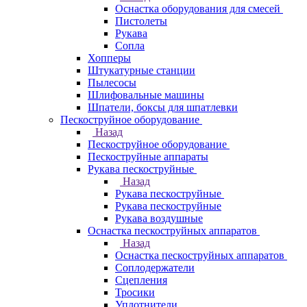
Оснастка оборудования для смесей
Пистолеты
Рукава
Сопла
Хопперы
Штукатурные станции
Пылесосы
Шлифовальные машины
Шпатели, боксы для шпатлевки
Пескоструйное оборудование
Назад
Пескоструйное оборудование
Пескоструйные аппараты
Рукава пескоструйные
Назад
Рукава пескоструйные
Рукава пескоструйные
Рукава воздушные
Оснастка пескоструйных аппаратов
Назад
Оснастка пескоструйных аппаратов
Соплодержатели
Сцепления
Тросики
Уплотнители