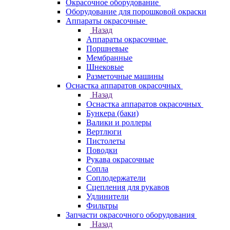
Окрасочное оборудование
Оборудование для порошковой окраски
Аппараты окрасочные
Назад
Аппараты окрасочные
Поршневые
Мембранные
Шнековые
Разметочные машины
Оснастка аппаратов окрасочных
Назад
Оснастка аппаратов окрасочных
Бункера (баки)
Валики и роллеры
Вертлюги
Пистолеты
Поводки
Рукава окрасочные
Сопла
Соплодержатели
Сцепления для рукавов
Удлинители
Фильтры
Запчасти окрасочного оборудования
Назад