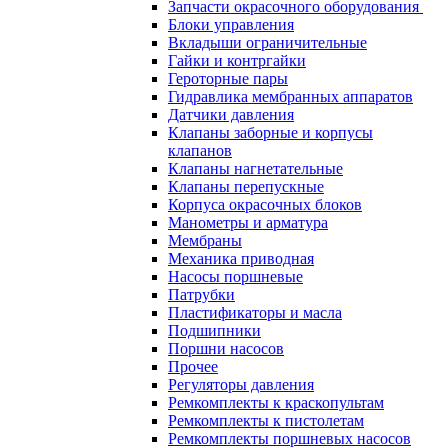
Запчасти окрасочного оборудования
Блоки управления
Вкладыши ограничительные
Гайки и контргайки
Героторные пары
Гидравлика мембранных аппаратов
Датчики давления
Клапаны заборные и корпусы
клапанов
Клапаны нагнетательные
Клапаны перепускные
Корпуса окрасочных блоков
Манометры и арматура
Мембраны
Механика приводная
Насосы поршневые
Патрубки
Пластификаторы и масла
Подшипники
Поршни насосов
Прочее
Регуляторы давления
Ремкомплекты к краскопультам
Ремкомплекты к пистолетам
Ремкомплекты поршневых насосов