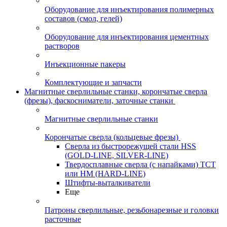
Оборудование для инъектирования полимерных
составов (смол, гелей)
Оборудование для инъектирования цементных
растворов
Инъекционные пакеры
Комплектующие и запчасти
Магнитные сверлильные станки, корончатые сверла
(фрезы), фаскосниматели, заточные станки
Магнитные сверлильные станки
Корончатые сверла (кольцевые фрезы)
Сверла из быстрорежущей стали HSS
(GOLD-LINE, SILVER-LINE)
Твердосплавные сверла (с напайками) ТСТ
или HM (HARD-LINE)
Штифты-выталкиватели
Еще
Патроны сверлильные, резьбонарезные и головки
расточные