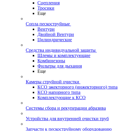
Сцепления
Тросики
Еще
Сопла пескоструйные
Вентури
Двойной Вентури
Цилиндрические
Средства индивидуальной защиты
Шлемы и комплектующие
Комбинезоны
Фильтры для дыхания
Еще
Камеры струйной очистки
КСО эжекторного (инжекторного) типа
КСО напорного типа
Комплектующие к КСО
Системы сбора и рекуперации абразива
Устройства для внутренней очистки труб
Запчасти к пескоструйному оборудованию