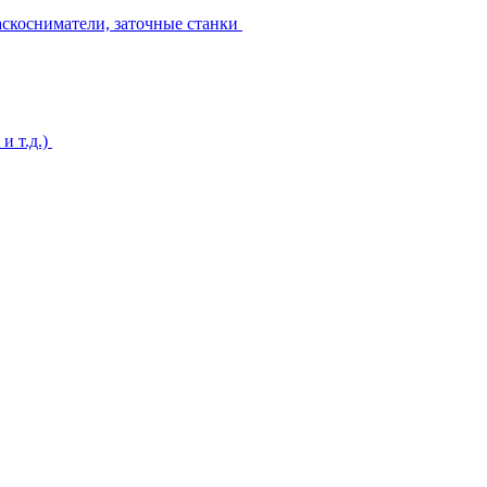
аскосниматели, заточные станки
и т.д.)