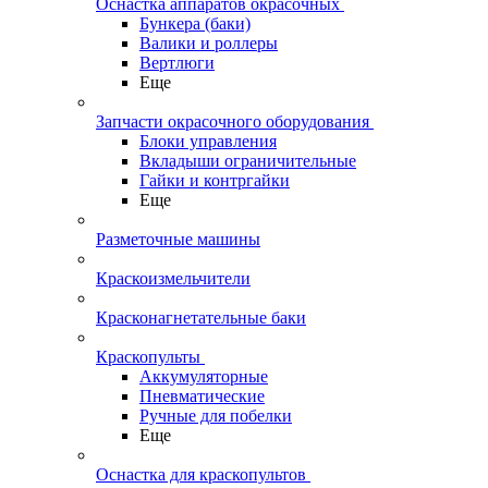
Оснастка аппаратов окрасочных
Бункера (баки)
Валики и роллеры
Вертлюги
Еще
Запчасти окрасочного оборудования
Блоки управления
Вкладыши ограничительные
Гайки и контргайки
Еще
Разметочные машины
Краскоизмельчители
Красконагнетательные баки
Краскопульты
Аккумуляторные
Пневматические
Ручные для побелки
Еще
Оснастка для краскопультов