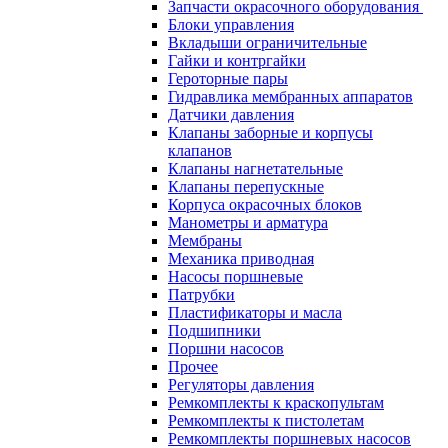
Запчасти окрасочного оборудования
Блоки управления
Вкладыши ограничительные
Гайки и контргайки
Героторные пары
Гидравлика мембранных аппаратов
Датчики давления
Клапаны заборные и корпусы
клапанов
Клапаны нагнетательные
Клапаны перепускные
Корпуса окрасочных блоков
Манометры и арматура
Мембраны
Механика приводная
Насосы поршневые
Патрубки
Пластификаторы и масла
Подшипники
Поршни насосов
Прочее
Регуляторы давления
Ремкомплекты к краскопультам
Ремкомплекты к пистолетам
Ремкомплекты поршневых насосов