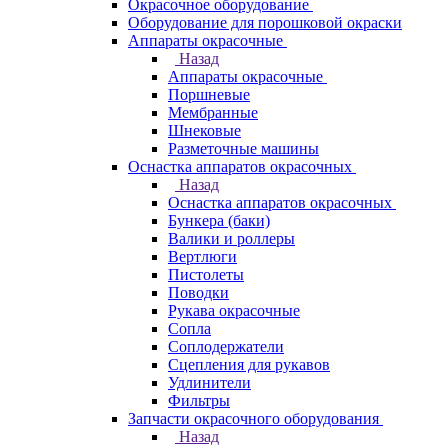
Окрасочное оборудование
Оборудование для порошковой окраски
Аппараты окрасочные
Назад
Аппараты окрасочные
Поршневые
Мембранные
Шнековые
Разметочные машины
Оснастка аппаратов окрасочных
Назад
Оснастка аппаратов окрасочных
Бункера (баки)
Валики и роллеры
Вертлюги
Пистолеты
Поводки
Рукава окрасочные
Сопла
Соплодержатели
Сцепления для рукавов
Удлинители
Фильтры
Запчасти окрасочного оборудования
Назад