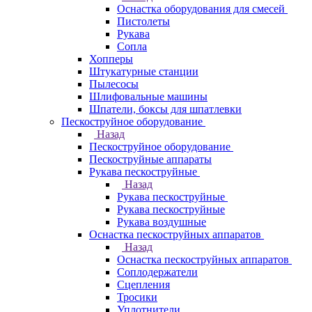
Оснастка оборудования для смесей
Пистолеты
Рукава
Сопла
Хопперы
Штукатурные станции
Пылесосы
Шлифовальные машины
Шпатели, боксы для шпатлевки
Пескоструйное оборудование
Назад
Пескоструйное оборудование
Пескоструйные аппараты
Рукава пескоструйные
Назад
Рукава пескоструйные
Рукава пескоструйные
Рукава воздушные
Оснастка пескоструйных аппаратов
Назад
Оснастка пескоструйных аппаратов
Соплодержатели
Сцепления
Тросики
Уплотнители