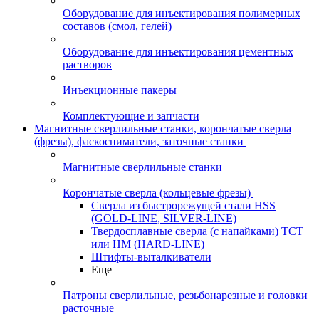
Оборудование для инъектирования полимерных
составов (смол, гелей)
Оборудование для инъектирования цементных
растворов
Инъекционные пакеры
Комплектующие и запчасти
Магнитные сверлильные станки, корончатые сверла
(фрезы), фаскосниматели, заточные станки
Магнитные сверлильные станки
Корончатые сверла (кольцевые фрезы)
Сверла из быстрорежущей стали HSS
(GOLD-LINE, SILVER-LINE)
Твердосплавные сверла (с напайками) ТСТ
или HM (HARD-LINE)
Штифты-выталкиватели
Еще
Патроны сверлильные, резьбонарезные и головки
расточные