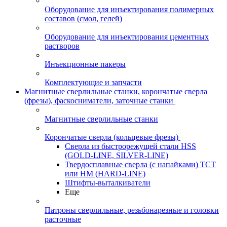
Оборудование для инъектирования полимерных
составов (смол, гелей)
Оборудование для инъектирования цементных
растворов
Инъекционные пакеры
Комплектующие и запчасти
Магнитные сверлильные станки, корончатые сверла
(фрезы), фаскосниматели, заточные станки
Магнитные сверлильные станки
Корончатые сверла (кольцевые фрезы)
Сверла из быстрорежущей стали HSS
(GOLD-LINE, SILVER-LINE)
Твердосплавные сверла (с напайками) ТСТ
или HM (HARD-LINE)
Штифты-выталкиватели
Еще
Патроны сверлильные, резьбонарезные и головки
расточные