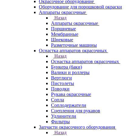
Окрасочное оборудование
Оборудование для порошковой окраски
Аппараты окрасочные
Назад
Аппараты окрасочные
Поршневые
Мембранные
Шнековые
Разметочные машины
Оснастка аппаратов окрасочных
Назад
Оснастка аппаратов окрасочных
Бункера (баки)
Валики и роллеры
Вертлюги
Пистолеты
Поводки
Рукава окрасочные
Сопла
Соплодержатели
Сцепления для рукавов
Удлинители
Фильтры
Запчасти окрасочного оборудования
Назад