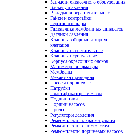
Запчасти окрасочного оборудования
Блоки управления
Вкладыши ограничительные
Гайки и контргайки
Героторные пары
Гидравлика мембранных аппаратов
Датчики давления
Клапаны заборные и корпусы
клапанов
Клапаны нагнетательные
Клапаны перепускные
Корпуса окрасочных блоков
Манометры и арматура
Мембраны
Механика приводная
Насосы поршневые
Патрубки
Пластификаторы и масла
Подшипники
Поршни насосов
Прочее
Регуляторы давления
Ремкомплекты к краскопультам
Ремкомплекты к пистолетам
Ремкомплекты поршневых насосов