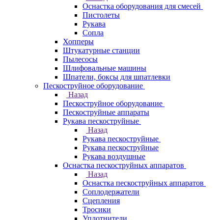
Оснастка оборудования для смесей
Пистолеты
Рукава
Сопла
Хопперы
Штукатурные станции
Пылесосы
Шлифовальные машины
Шпатели, боксы для шпатлевки
Пескоструйное оборудование
Назад
Пескоструйное оборудование
Пескоструйные аппараты
Рукава пескоструйные
Назад
Рукава пескоструйные
Рукава пескоструйные
Рукава воздушные
Оснастка пескоструйных аппаратов
Назад
Оснастка пескоструйных аппаратов
Соплодержатели
Сцепления
Тросики
Уплотнители