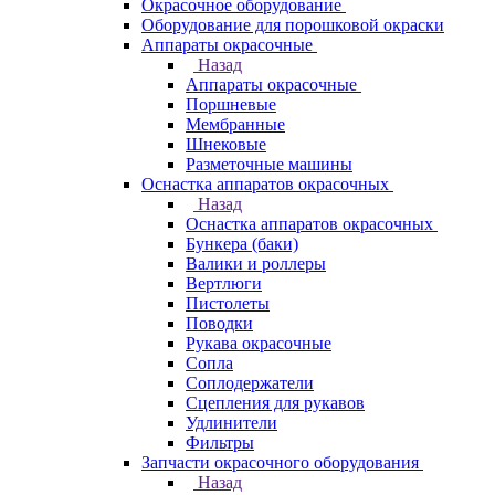
Окрасочное оборудование
Оборудование для порошковой окраски
Аппараты окрасочные
Назад
Аппараты окрасочные
Поршневые
Мембранные
Шнековые
Разметочные машины
Оснастка аппаратов окрасочных
Назад
Оснастка аппаратов окрасочных
Бункера (баки)
Валики и роллеры
Вертлюги
Пистолеты
Поводки
Рукава окрасочные
Сопла
Соплодержатели
Сцепления для рукавов
Удлинители
Фильтры
Запчасти окрасочного оборудования
Назад