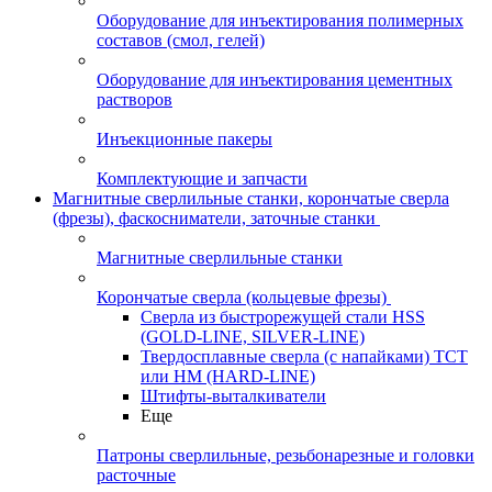
Оборудование для инъектирования полимерных
составов (смол, гелей)
Оборудование для инъектирования цементных
растворов
Инъекционные пакеры
Комплектующие и запчасти
Магнитные сверлильные станки, корончатые сверла
(фрезы), фаскосниматели, заточные станки
Магнитные сверлильные станки
Корончатые сверла (кольцевые фрезы)
Сверла из быстрорежущей стали HSS
(GOLD-LINE, SILVER-LINE)
Твердосплавные сверла (с напайками) ТСТ
или HM (HARD-LINE)
Штифты-выталкиватели
Еще
Патроны сверлильные, резьбонарезные и головки
расточные