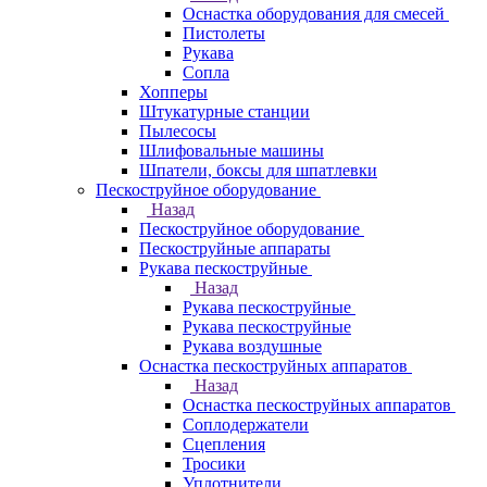
Оснастка оборудования для смесей
Пистолеты
Рукава
Сопла
Хопперы
Штукатурные станции
Пылесосы
Шлифовальные машины
Шпатели, боксы для шпатлевки
Пескоструйное оборудование
Назад
Пескоструйное оборудование
Пескоструйные аппараты
Рукава пескоструйные
Назад
Рукава пескоструйные
Рукава пескоструйные
Рукава воздушные
Оснастка пескоструйных аппаратов
Назад
Оснастка пескоструйных аппаратов
Соплодержатели
Сцепления
Тросики
Уплотнители