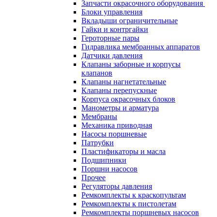
Запчасти окрасочного оборудования
Блоки управления
Вкладыши ограничительные
Гайки и контргайки
Героторные пары
Гидравлика мембранных аппаратов
Датчики давления
Клапаны заборные и корпусы
клапанов
Клапаны нагнетательные
Клапаны перепускные
Корпуса окрасочных блоков
Манометры и арматура
Мембраны
Механика приводная
Насосы поршневые
Патрубки
Пластификаторы и масла
Подшипники
Поршни насосов
Прочее
Регуляторы давления
Ремкомплекты к краскопультам
Ремкомплекты к пистолетам
Ремкомплекты поршневых насосов