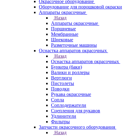
Окрасочное оборудование
Оборудование для порошковой окраски
Аппараты окрасочные
Назад
Аппараты окрасочные
Поршневые
Мембранные
Шнековые
Разметочные машины
Оснастка аппаратов окрасочных
Назад
Оснастка аппаратов окрасочных
Бункера (баки)
Валики и роллеры
Вертлюги
Пистолеты
Поводки
Рукава окрасочные
Сопла
Соплодержатели
Сцепления для рукавов
Удлинители
Фильтры
Запчасти окрасочного оборудования
Назад