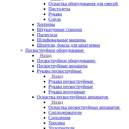
Оснастка оборудования для смесей
Пистолеты
Рукава
Сопла
Хопперы
Штукатурные станции
Пылесосы
Шлифовальные машины
Шпатели, боксы для шпатлевки
Пескоструйное оборудование
Назад
Пескоструйное оборудование
Пескоструйные аппараты
Рукава пескоструйные
Назад
Рукава пескоструйные
Рукава пескоструйные
Рукава воздушные
Оснастка пескоструйных аппаратов
Назад
Оснастка пескоструйных аппаратов
Соплодержатели
Сцепления
Тросики
Уплотнители