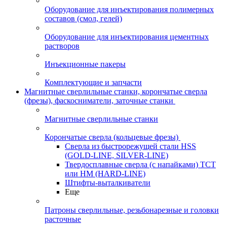
Оборудование для инъектирования полимерных
составов (смол, гелей)
Оборудование для инъектирования цементных
растворов
Инъекционные пакеры
Комплектующие и запчасти
Магнитные сверлильные станки, корончатые сверла
(фрезы), фаскосниматели, заточные станки
Магнитные сверлильные станки
Корончатые сверла (кольцевые фрезы)
Сверла из быстрорежущей стали HSS
(GOLD-LINE, SILVER-LINE)
Твердосплавные сверла (с напайками) ТСТ
или HM (HARD-LINE)
Штифты-выталкиватели
Еще
Патроны сверлильные, резьбонарезные и головки
расточные