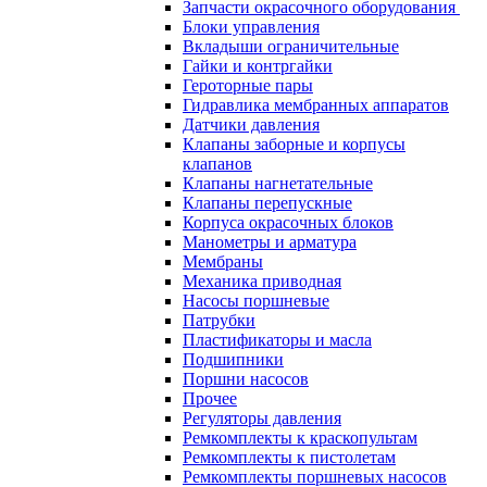
Запчасти окрасочного оборудования
Блоки управления
Вкладыши ограничительные
Гайки и контргайки
Героторные пары
Гидравлика мембранных аппаратов
Датчики давления
Клапаны заборные и корпусы
клапанов
Клапаны нагнетательные
Клапаны перепускные
Корпуса окрасочных блоков
Манометры и арматура
Мембраны
Механика приводная
Насосы поршневые
Патрубки
Пластификаторы и масла
Подшипники
Поршни насосов
Прочее
Регуляторы давления
Ремкомплекты к краскопультам
Ремкомплекты к пистолетам
Ремкомплекты поршневых насосов