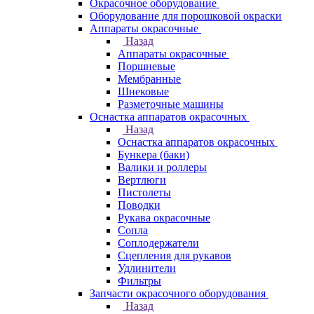
Окрасочное оборудование
Оборудование для порошковой окраски
Аппараты окрасочные
Назад
Аппараты окрасочные
Поршневые
Мембранные
Шнековые
Разметочные машины
Оснастка аппаратов окрасочных
Назад
Оснастка аппаратов окрасочных
Бункера (баки)
Валики и роллеры
Вертлюги
Пистолеты
Поводки
Рукава окрасочные
Сопла
Соплодержатели
Сцепления для рукавов
Удлинители
Фильтры
Запчасти окрасочного оборудования
Назад