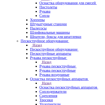
Оснастка оборудования для смесей
Пистолеты
Рукава
Сопла
Хопперы
Штукатурные станции
Пылесосы
Шлифовальные машины
Шпатели, боксы для шпатлевки
Пескоструйное оборудование
Назад
Пескоструйное оборудование
Пескоструйные аппараты
Рукава пескоструйные
Назад
Рукава пескоструйные
Рукава пескоструйные
Рукава воздушные
Оснастка пескоструйных аппаратов
Назад
Оснастка пескоструйных аппаратов
Соплодержатели
Сцепления
Тросики
Уплотнители