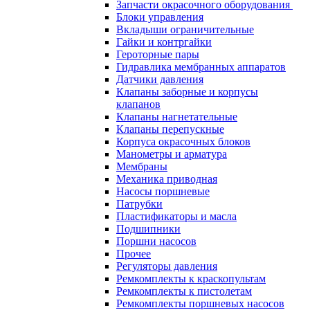
Запчасти окрасочного оборудования
Блоки управления
Вкладыши ограничительные
Гайки и контргайки
Героторные пары
Гидравлика мембранных аппаратов
Датчики давления
Клапаны заборные и корпусы
клапанов
Клапаны нагнетательные
Клапаны перепускные
Корпуса окрасочных блоков
Манометры и арматура
Мембраны
Механика приводная
Насосы поршневые
Патрубки
Пластификаторы и масла
Подшипники
Поршни насосов
Прочее
Регуляторы давления
Ремкомплекты к краскопультам
Ремкомплекты к пистолетам
Ремкомплекты поршневых насосов