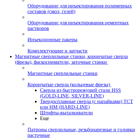
Оборудование для инъектирования полимерных
составов (смол, гелей)
Оборудование для инъектирования цементных
растворов
Инъекционные пакеры
Комплектующие и запчасти
Магнитные сверлильные станки, корончатые сверла
(фрезы), фаскосниматели, заточные станки
Магнитные сверлильные станки
Корончатые сверла (кольцевые фрезы)
Сверла из быстрорежущей стали HSS
(GOLD-LINE, SILVER-LINE)
Твердосплавные сверла (с напайками) ТСТ
или HM (HARD-LINE)
Штифты-выталкиватели
Еще
Патроны сверлильные, резьбонарезные и головки
расточные