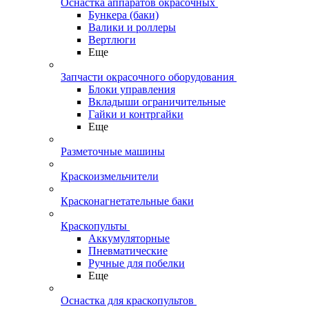
Оснастка аппаратов окрасочных
Бункера (баки)
Валики и роллеры
Вертлюги
Еще
Запчасти окрасочного оборудования
Блоки управления
Вкладыши ограничительные
Гайки и контргайки
Еще
Разметочные машины
Краскоизмельчители
Красконагнетательные баки
Краскопульты
Аккумуляторные
Пневматические
Ручные для побелки
Еще
Оснастка для краскопультов