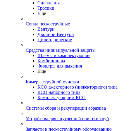
Сцепления
Тросики
Еще
Сопла пескоструйные
Вентури
Двойной Вентури
Цилиндрические
Средства индивидуальной защиты
Шлемы и комплектующие
Комбинезоны
Фильтры для дыхания
Еще
Камеры струйной очистки
КСО эжекторного (инжекторного) типа
КСО напорного типа
Комплектующие к КСО
Системы сбора и рекуперации абразива
Устройства для внутренней очистки труб
Запчасти к пескоструйному оборудованию