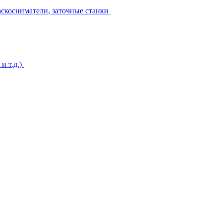
аскосниматели, заточные станки
и т.д.)