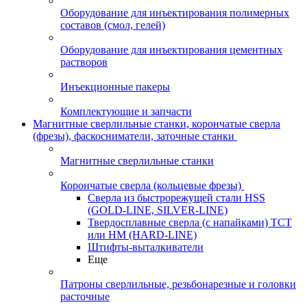
Оборудование для инъектирования полимерных
составов (смол, гелей)
Оборудование для инъектирования цементных
растворов
Инъекционные пакеры
Комплектующие и запчасти
Магнитные сверлильные станки, корончатые сверла
(фрезы), фаскосниматели, заточные станки
Магнитные сверлильные станки
Корончатые сверла (кольцевые фрезы)
Сверла из быстрорежущей стали HSS
(GOLD-LINE, SILVER-LINE)
Твердосплавные сверла (с напайками) ТСТ
или HM (HARD-LINE)
Штифты-выталкиватели
Еще
Патроны сверлильные, резьбонарезные и головки
расточные