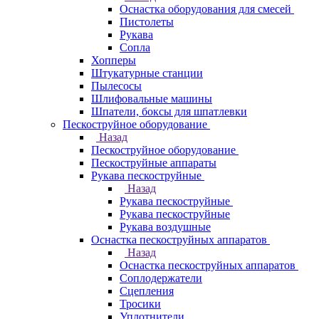
Оснастка оборудования для смесей
Пистолеты
Рукава
Сопла
Хопперы
Штукатурные станции
Пылесосы
Шлифовальные машины
Шпатели, боксы для шпатлевки
Пескоструйное оборудование
Назад
Пескоструйное оборудование
Пескоструйные аппараты
Рукава пескоструйные
Назад
Рукава пескоструйные
Рукава пескоструйные
Рукава воздушные
Оснастка пескоструйных аппаратов
Назад
Оснастка пескоструйных аппаратов
Соплодержатели
Сцепления
Тросики
Уплотнители