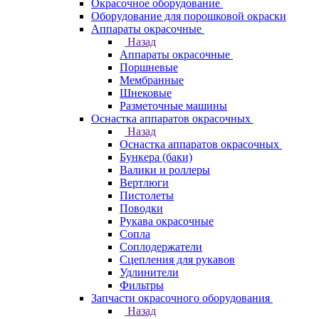
Окрасочное оборудование
Оборудование для порошковой окраски
Аппараты окрасочные
Назад
Аппараты окрасочные
Поршневые
Мембранные
Шнековые
Разметочные машины
Оснастка аппаратов окрасочных
Назад
Оснастка аппаратов окрасочных
Бункера (баки)
Валики и роллеры
Вертлюги
Пистолеты
Поводки
Рукава окрасочные
Сопла
Соплодержатели
Сцепления для рукавов
Удлинители
Фильтры
Запчасти окрасочного оборудования
Назад