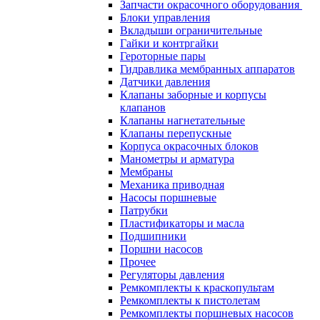
Запчасти окрасочного оборудования
Блоки управления
Вкладыши ограничительные
Гайки и контргайки
Героторные пары
Гидравлика мембранных аппаратов
Датчики давления
Клапаны заборные и корпусы
клапанов
Клапаны нагнетательные
Клапаны перепускные
Корпуса окрасочных блоков
Манометры и арматура
Мембраны
Механика приводная
Насосы поршневые
Патрубки
Пластификаторы и масла
Подшипники
Поршни насосов
Прочее
Регуляторы давления
Ремкомплекты к краскопультам
Ремкомплекты к пистолетам
Ремкомплекты поршневых насосов