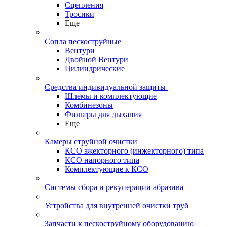
Сцепления
Тросики
Еще
Сопла пескоструйные
Вентури
Двойной Вентури
Цилиндрические
Средства индивидуальной защиты
Шлемы и комплектующие
Комбинезоны
Фильтры для дыхания
Еще
Камеры струйной очистки
КСО эжекторного (инжекторного) типа
КСО напорного типа
Комплектующие к КСО
Системы сбора и рекуперации абразива
Устройства для внутренней очистки труб
Запчасти к пескоструйному оборудованию