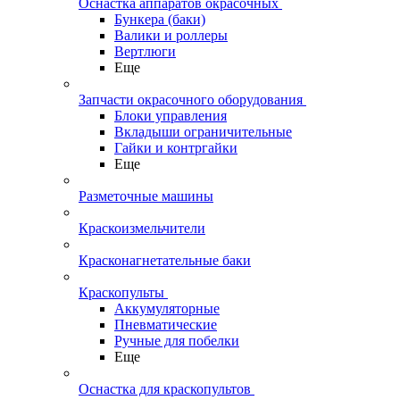
Оснастка аппаратов окрасочных
Бункера (баки)
Валики и роллеры
Вертлюги
Еще
Запчасти окрасочного оборудования
Блоки управления
Вкладыши ограничительные
Гайки и контргайки
Еще
Разметочные машины
Краскоизмельчители
Красконагнетательные баки
Краскопульты
Аккумуляторные
Пневматические
Ручные для побелки
Еще
Оснастка для краскопультов