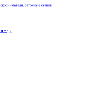
аскосниматели, заточные станки
и т.д.)