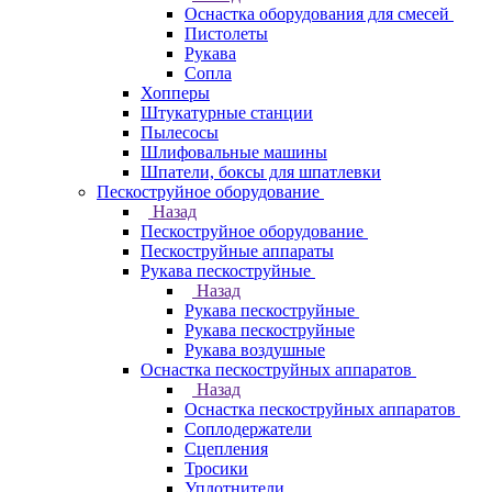
Оснастка оборудования для смесей
Пистолеты
Рукава
Сопла
Хопперы
Штукатурные станции
Пылесосы
Шлифовальные машины
Шпатели, боксы для шпатлевки
Пескоструйное оборудование
Назад
Пескоструйное оборудование
Пескоструйные аппараты
Рукава пескоструйные
Назад
Рукава пескоструйные
Рукава пескоструйные
Рукава воздушные
Оснастка пескоструйных аппаратов
Назад
Оснастка пескоструйных аппаратов
Соплодержатели
Сцепления
Тросики
Уплотнители