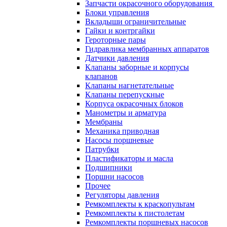
Запчасти окрасочного оборудования
Блоки управления
Вкладыши ограничительные
Гайки и контргайки
Героторные пары
Гидравлика мембранных аппаратов
Датчики давления
Клапаны заборные и корпусы
клапанов
Клапаны нагнетательные
Клапаны перепускные
Корпуса окрасочных блоков
Манометры и арматура
Мембраны
Механика приводная
Насосы поршневые
Патрубки
Пластификаторы и масла
Подшипники
Поршни насосов
Прочее
Регуляторы давления
Ремкомплекты к краскопультам
Ремкомплекты к пистолетам
Ремкомплекты поршневых насосов