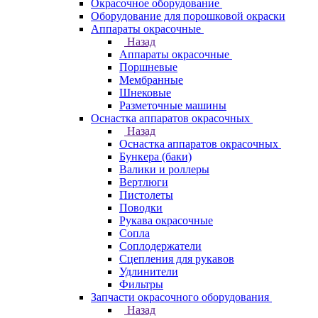
Окрасочное оборудование
Оборудование для порошковой окраски
Аппараты окрасочные
Назад
Аппараты окрасочные
Поршневые
Мембранные
Шнековые
Разметочные машины
Оснастка аппаратов окрасочных
Назад
Оснастка аппаратов окрасочных
Бункера (баки)
Валики и роллеры
Вертлюги
Пистолеты
Поводки
Рукава окрасочные
Сопла
Соплодержатели
Сцепления для рукавов
Удлинители
Фильтры
Запчасти окрасочного оборудования
Назад