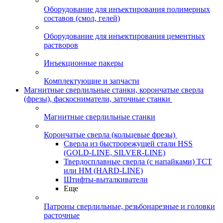
Оборудование для инъектирования полимерных
составов (смол, гелей)
Оборудование для инъектирования цементных
растворов
Инъекционные пакеры
Комплектующие и запчасти
Магнитные сверлильные станки, корончатые сверла
(фрезы), фаскосниматели, заточные станки
Магнитные сверлильные станки
Корончатые сверла (кольцевые фрезы)
Сверла из быстрорежущей стали HSS
(GOLD-LINE, SILVER-LINE)
Твердосплавные сверла (с напайками) ТСТ
или HM (HARD-LINE)
Штифты-выталкиватели
Еще
Патроны сверлильные, резьбонарезные и головки
расточные