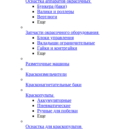
Оснастка аппаратов окрасочных
Бункера (баки)
Валики и роллеры
Вертлюги
Еще
Запчасти окрасочного оборудования
Блоки управления
Вкладыши ограничительные
Гайки и контргайки
Еще
Разметочные машины
Краскоизмельчители
Красконагнетательные баки
Краскопульты
Аккумуляторные
Пневматические
Ручные для побелки
Еще
Оснастка для краскопультов