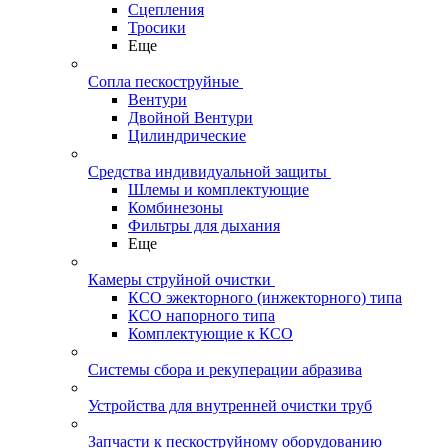
Сцепления
Тросики
Еще
Сопла пескоструйные
Вентури
Двойной Вентури
Цилиндрические
Средства индивидуальной защиты
Шлемы и комплектующие
Комбинезоны
Фильтры для дыхания
Еще
Камеры струйной очистки
КСО эжекторного (инжекторного) типа
КСО напорного типа
Комплектующие к КСО
Системы сбора и рекуперации абразива
Устройства для внутренней очистки труб
Запчасти к пескоструйному оборудованию