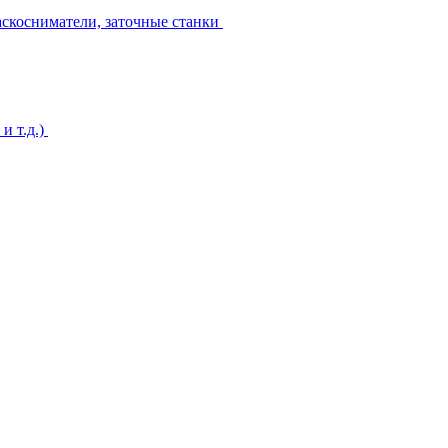
аскосниматели, заточные станки
и т.д.)