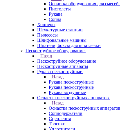
Оснастка оборудования для смесей
Пистолеты
Рукава
Сопла
Хопперы
Штукатурные станции
Пылесосы
Шлифовальные машины
Шпатели, боксы для шпатлевки
Пескоструйное оборудование
Назад
Пескоструйное оборудование
Пескоструйные аппараты
Рукава пескоструйные
Назад
Рукава пескоструйные
Рукава пескоструйные
Рукава воздушные
Оснастка пескоструйных аппаратов
Назад
Оснастка пескоструйных аппаратов
Соплодержатели
Сцепления
Тросики
Уплотнители