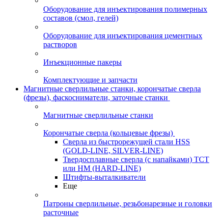
Оборудование для инъектирования полимерных
составов (смол, гелей)
Оборудование для инъектирования цементных
растворов
Инъекционные пакеры
Комплектующие и запчасти
Магнитные сверлильные станки, корончатые сверла
(фрезы), фаскосниматели, заточные станки
Магнитные сверлильные станки
Корончатые сверла (кольцевые фрезы)
Сверла из быстрорежущей стали HSS
(GOLD-LINE, SILVER-LINE)
Твердосплавные сверла (с напайками) ТСТ
или HM (HARD-LINE)
Штифты-выталкиватели
Еще
Патроны сверлильные, резьбонарезные и головки
расточные