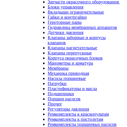
Запчасти окрасочного оборудования
Блоки управления
Вкладыши ограничительные
Гайки и контргайки
Героторные пары
Гидравлика мембранных аппаратов
Датчики давления
Клапаны заборные и корпусы
клапанов
Клапаны нагнетательные
Клапаны перепускные
Корпуса окрасочных блоков
Манометры и арматура
Мембраны
Механика приводная
Насосы поршневые
Патрубки
Пластификаторы и масла
Подшипники
Поршни насосов
Прочее
Регуляторы давления
Ремкомплекты к краскопультам
Ремкомплекты к пистолетам
Ремкомплекты поршневых насосов