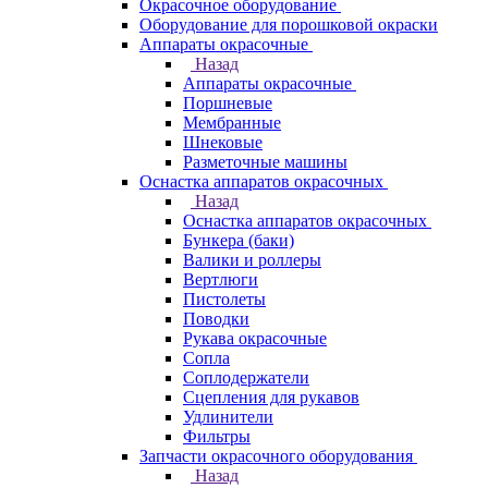
Окрасочное оборудование
Оборудование для порошковой окраски
Аппараты окрасочные
Назад
Аппараты окрасочные
Поршневые
Мембранные
Шнековые
Разметочные машины
Оснастка аппаратов окрасочных
Назад
Оснастка аппаратов окрасочных
Бункера (баки)
Валики и роллеры
Вертлюги
Пистолеты
Поводки
Рукава окрасочные
Сопла
Соплодержатели
Сцепления для рукавов
Удлинители
Фильтры
Запчасти окрасочного оборудования
Назад