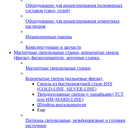
Оборудование для инъектирования полимерных
составов (смол, гелей)
Оборудование для инъектирования цементных
растворов
Инъекционные пакеры
Комплектующие и запчасти
Магнитные сверлильные станки, корончатые сверла
(фрезы), фаскосниматели, заточные станки
Магнитные сверлильные станки
Корончатые сверла (кольцевые фрезы)
Сверла из быстрорежущей стали HSS
(GOLD-LINE, SILVER-LINE)
Твердосплавные сверла (с напайками) ТСТ
или HM (HARD-LINE)
Штифты-выталкиватели
Еще
Патроны сверлильные, резьбонарезные и головки
расточные