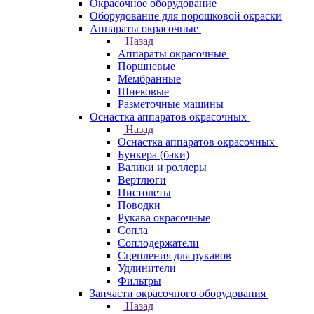
Окрасочное оборудование
Оборудование для порошковой окраски
Аппараты окрасочные
Назад
Аппараты окрасочные
Поршневые
Мембранные
Шнековые
Разметочные машины
Оснастка аппаратов окрасочных
Назад
Оснастка аппаратов окрасочных
Бункера (баки)
Валики и роллеры
Вертлюги
Пистолеты
Поводки
Рукава окрасочные
Сопла
Соплодержатели
Сцепления для рукавов
Удлинители
Фильтры
Запчасти окрасочного оборудования
Назад