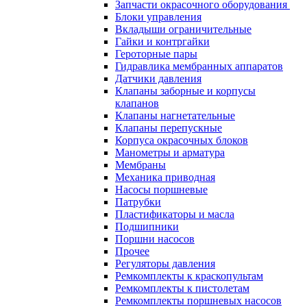
Запчасти окрасочного оборудования
Блоки управления
Вкладыши ограничительные
Гайки и контргайки
Героторные пары
Гидравлика мембранных аппаратов
Датчики давления
Клапаны заборные и корпусы
клапанов
Клапаны нагнетательные
Клапаны перепускные
Корпуса окрасочных блоков
Манометры и арматура
Мембраны
Механика приводная
Насосы поршневые
Патрубки
Пластификаторы и масла
Подшипники
Поршни насосов
Прочее
Регуляторы давления
Ремкомплекты к краскопультам
Ремкомплекты к пистолетам
Ремкомплекты поршневых насосов