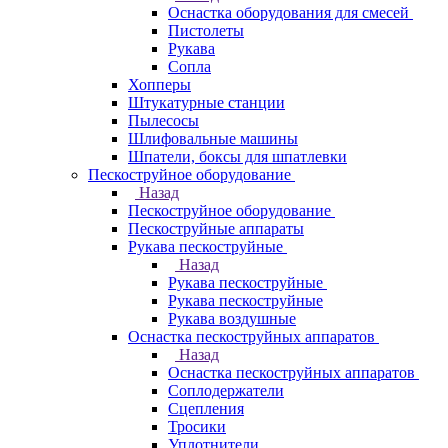
Оснастка оборудования для смесей
Пистолеты
Рукава
Сопла
Хопперы
Штукатурные станции
Пылесосы
Шлифовальные машины
Шпатели, боксы для шпатлевки
Пескоструйное оборудование
Назад
Пескоструйное оборудование
Пескоструйные аппараты
Рукава пескоструйные
Назад
Рукава пескоструйные
Рукава пескоструйные
Рукава воздушные
Оснастка пескоструйных аппаратов
Назад
Оснастка пескоструйных аппаратов
Соплодержатели
Сцепления
Тросики
Уплотнители