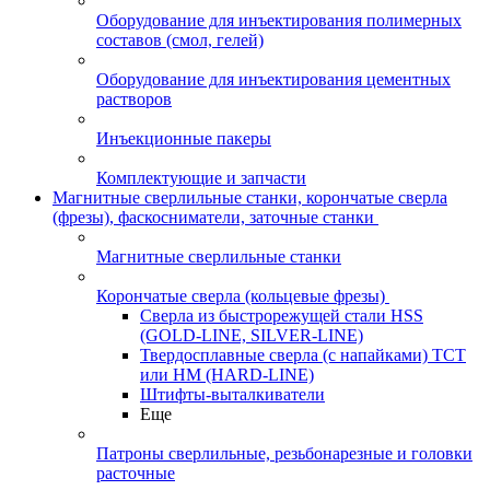
Оборудование для инъектирования полимерных
составов (смол, гелей)
Оборудование для инъектирования цементных
растворов
Инъекционные пакеры
Комплектующие и запчасти
Магнитные сверлильные станки, корончатые сверла
(фрезы), фаскосниматели, заточные станки
Магнитные сверлильные станки
Корончатые сверла (кольцевые фрезы)
Сверла из быстрорежущей стали HSS
(GOLD-LINE, SILVER-LINE)
Твердосплавные сверла (с напайками) ТСТ
или HM (HARD-LINE)
Штифты-выталкиватели
Еще
Патроны сверлильные, резьбонарезные и головки
расточные