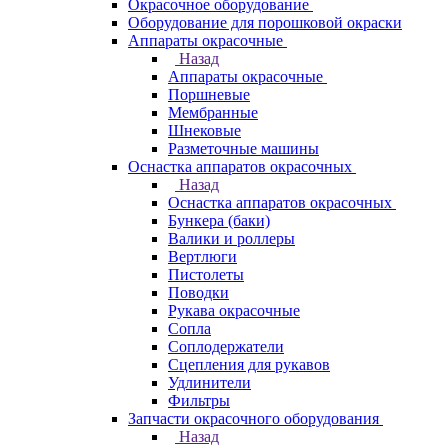
Окрасочное оборудование
Оборудование для порошковой окраски
Аппараты окрасочные
Назад
Аппараты окрасочные
Поршневые
Мембранные
Шнековые
Разметочные машины
Оснастка аппаратов окрасочных
Назад
Оснастка аппаратов окрасочных
Бункера (баки)
Валики и роллеры
Вертлюги
Пистолеты
Поводки
Рукава окрасочные
Сопла
Соплодержатели
Сцепления для рукавов
Удлинители
Фильтры
Запчасти окрасочного оборудования
Назад