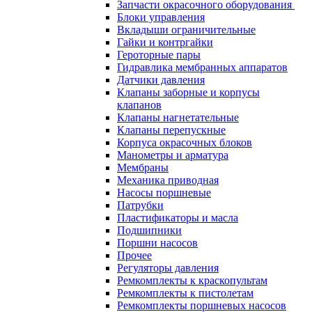
Запчасти окрасочного оборудования
Блоки управления
Вкладыши ограничительные
Гайки и контргайки
Героторные пары
Гидравлика мембранных аппаратов
Датчики давления
Клапаны заборные и корпусы
клапанов
Клапаны нагнетательные
Клапаны перепускные
Корпуса окрасочных блоков
Манометры и арматура
Мембраны
Механика приводная
Насосы поршневые
Патрубки
Пластификаторы и масла
Подшипники
Поршни насосов
Прочее
Регуляторы давления
Ремкомплекты к краскопультам
Ремкомплекты к пистолетам
Ремкомплекты поршневых насосов