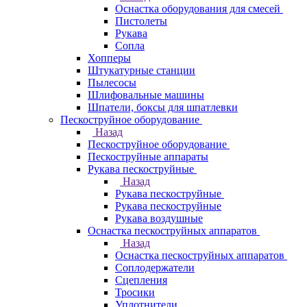
Оснастка оборудования для смесей
Пистолеты
Рукава
Сопла
Хопперы
Штукатурные станции
Пылесосы
Шлифовальные машины
Шпатели, боксы для шпатлевки
Пескоструйное оборудование
Назад
Пескоструйное оборудование
Пескоструйные аппараты
Рукава пескоструйные
Назад
Рукава пескоструйные
Рукава пескоструйные
Рукава воздушные
Оснастка пескоструйных аппаратов
Назад
Оснастка пескоструйных аппаратов
Соплодержатели
Сцепления
Тросики
Уплотнители