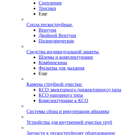
Сцепления
Тросики
Еще
Сопла пескоструйные
Вентури
Двойной Вентури
Цилиндрические
Средства индивидуальной защиты
Шлемы и комплектующие
Комбинезоны
Фильтры для дыхания
Еще
Камеры струйной очистки
КСО эжекторного (инжекторного) типа
КСО напорного типа
Комплектующие к КСО
Системы сбора и рекуперации абразива
Устройства для внутренней очистки труб
Запчасти к пескоструйному оборудованию