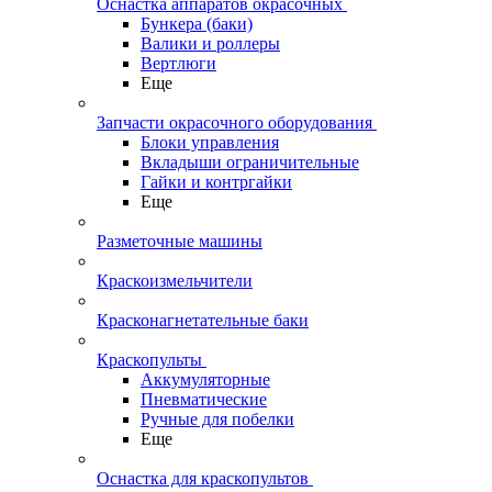
Оснастка аппаратов окрасочных
Бункера (баки)
Валики и роллеры
Вертлюги
Еще
Запчасти окрасочного оборудования
Блоки управления
Вкладыши ограничительные
Гайки и контргайки
Еще
Разметочные машины
Краскоизмельчители
Красконагнетательные баки
Краскопульты
Аккумуляторные
Пневматические
Ручные для побелки
Еще
Оснастка для краскопультов