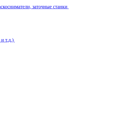
аскосниматели, заточные станки
и т.д.)