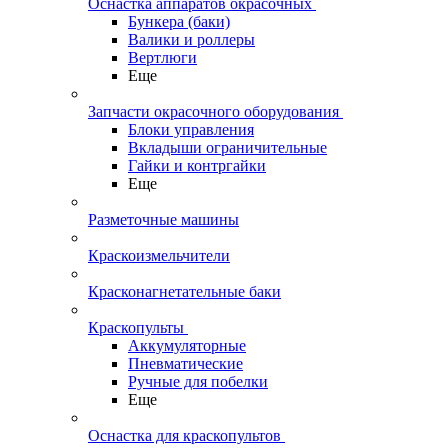
Оснастка аппаратов окрасочных
Бункера (баки)
Валики и роллеры
Вертлюги
Еще
Запчасти окрасочного оборудования
Блоки управления
Вкладыши ограничительные
Гайки и контргайки
Еще
Разметочные машины
Краскоизмельчители
Красконагнетательные баки
Краскопульты
Аккумуляторные
Пневматические
Ручные для побелки
Еще
Оснастка для краскопультов