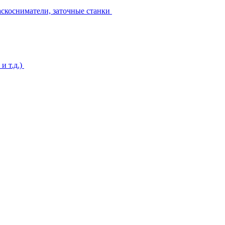
аскосниматели, заточные станки
и т.д.)