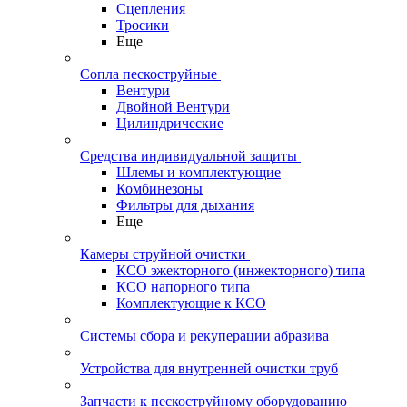
Сцепления
Тросики
Еще
Сопла пескоструйные
Вентури
Двойной Вентури
Цилиндрические
Средства индивидуальной защиты
Шлемы и комплектующие
Комбинезоны
Фильтры для дыхания
Еще
Камеры струйной очистки
КСО эжекторного (инжекторного) типа
КСО напорного типа
Комплектующие к КСО
Системы сбора и рекуперации абразива
Устройства для внутренней очистки труб
Запчасти к пескоструйному оборудованию