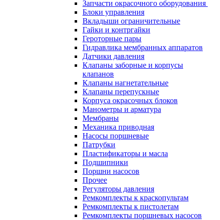
Запчасти окрасочного оборудования
Блоки управления
Вкладыши ограничительные
Гайки и контргайки
Героторные пары
Гидравлика мембранных аппаратов
Датчики давления
Клапаны заборные и корпусы
клапанов
Клапаны нагнетательные
Клапаны перепускные
Корпуса окрасочных блоков
Манометры и арматура
Мембраны
Механика приводная
Насосы поршневые
Патрубки
Пластификаторы и масла
Подшипники
Поршни насосов
Прочее
Регуляторы давления
Ремкомплекты к краскопультам
Ремкомплекты к пистолетам
Ремкомплекты поршневых насосов