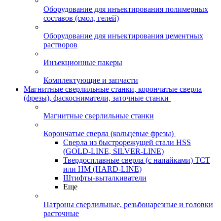
Оборудование для инъектирования полимерных
составов (смол, гелей)
Оборудование для инъектирования цементных
растворов
Инъекционные пакеры
Комплектующие и запчасти
Магнитные сверлильные станки, корончатые сверла
(фрезы), фаскосниматели, заточные станки
Магнитные сверлильные станки
Корончатые сверла (кольцевые фрезы)
Сверла из быстрорежущей стали HSS
(GOLD-LINE, SILVER-LINE)
Твердосплавные сверла (с напайками) ТСТ
или HM (HARD-LINE)
Штифты-выталкиватели
Еще
Патроны сверлильные, резьбонарезные и головки
расточные