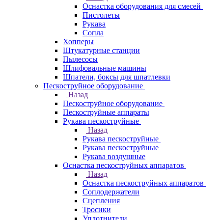
Оснастка оборудования для смесей
Пистолеты
Рукава
Сопла
Хопперы
Штукатурные станции
Пылесосы
Шлифовальные машины
Шпатели, боксы для шпатлевки
Пескоструйное оборудование
Назад
Пескоструйное оборудование
Пескоструйные аппараты
Рукава пескоструйные
Назад
Рукава пескоструйные
Рукава пескоструйные
Рукава воздушные
Оснастка пескоструйных аппаратов
Назад
Оснастка пескоструйных аппаратов
Соплодержатели
Сцепления
Тросики
Уплотнители