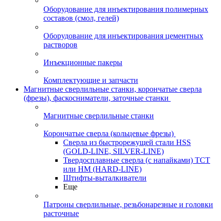
Оборудование для инъектирования полимерных
составов (смол, гелей)
Оборудование для инъектирования цементных
растворов
Инъекционные пакеры
Комплектующие и запчасти
Магнитные сверлильные станки, корончатые сверла
(фрезы), фаскосниматели, заточные станки
Магнитные сверлильные станки
Корончатые сверла (кольцевые фрезы)
Сверла из быстрорежущей стали HSS
(GOLD-LINE, SILVER-LINE)
Твердосплавные сверла (с напайками) ТСТ
или HM (HARD-LINE)
Штифты-выталкиватели
Еще
Патроны сверлильные, резьбонарезные и головки
расточные