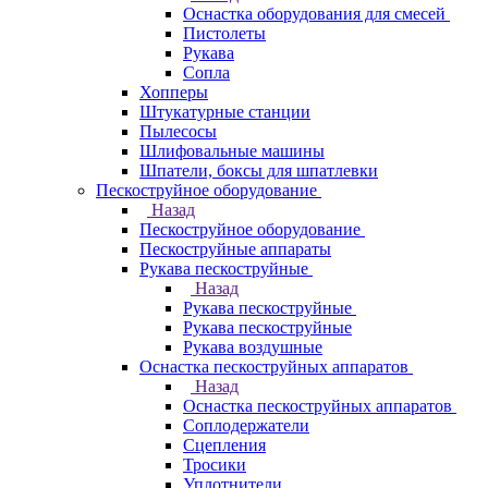
Оснастка оборудования для смесей
Пистолеты
Рукава
Сопла
Хопперы
Штукатурные станции
Пылесосы
Шлифовальные машины
Шпатели, боксы для шпатлевки
Пескоструйное оборудование
Назад
Пескоструйное оборудование
Пескоструйные аппараты
Рукава пескоструйные
Назад
Рукава пескоструйные
Рукава пескоструйные
Рукава воздушные
Оснастка пескоструйных аппаратов
Назад
Оснастка пескоструйных аппаратов
Соплодержатели
Сцепления
Тросики
Уплотнители