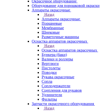
Окрасочное оборудование
Оборудование для порошковой окраски
Аппараты окрасочные
Назад
Аппараты окрасочные
Поршневые
Мембранные
Шнековые
Разметочные машины
Оснастка аппаратов окрасочных
Назад
Оснастка аппаратов окрасочных
Бункера (баки)
Валики и роллеры
Вертлюги
Пистолеты
Поводки
Рукава окрасочные
Сопла
Соплодержатели
Сцепления для рукавов
Удлинители
Фильтры
Запчасти окрасочного оборудования
Назад