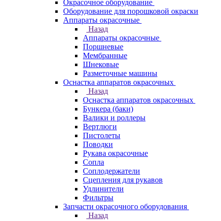
Окрасочное оборудование
Оборудование для порошковой окраски
Аппараты окрасочные
Назад
Аппараты окрасочные
Поршневые
Мембранные
Шнековые
Разметочные машины
Оснастка аппаратов окрасочных
Назад
Оснастка аппаратов окрасочных
Бункера (баки)
Валики и роллеры
Вертлюги
Пистолеты
Поводки
Рукава окрасочные
Сопла
Соплодержатели
Сцепления для рукавов
Удлинители
Фильтры
Запчасти окрасочного оборудования
Назад