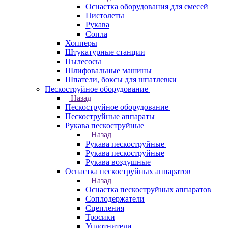
Оснастка оборудования для смесей
Пистолеты
Рукава
Сопла
Хопперы
Штукатурные станции
Пылесосы
Шлифовальные машины
Шпатели, боксы для шпатлевки
Пескоструйное оборудование
Назад
Пескоструйное оборудование
Пескоструйные аппараты
Рукава пескоструйные
Назад
Рукава пескоструйные
Рукава пескоструйные
Рукава воздушные
Оснастка пескоструйных аппаратов
Назад
Оснастка пескоструйных аппаратов
Соплодержатели
Сцепления
Тросики
Уплотнители