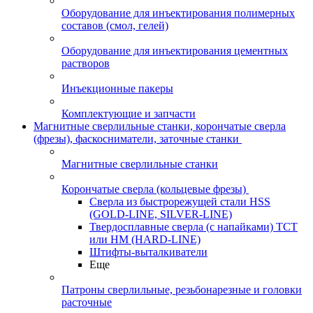
Оборудование для инъектирования полимерных
составов (смол, гелей)
Оборудование для инъектирования цементных
растворов
Инъекционные пакеры
Комплектующие и запчасти
Магнитные сверлильные станки, корончатые сверла
(фрезы), фаскосниматели, заточные станки
Магнитные сверлильные станки
Корончатые сверла (кольцевые фрезы)
Сверла из быстрорежущей стали HSS
(GOLD-LINE, SILVER-LINE)
Твердосплавные сверла (с напайками) ТСТ
или HM (HARD-LINE)
Штифты-выталкиватели
Еще
Патроны сверлильные, резьбонарезные и головки
расточные