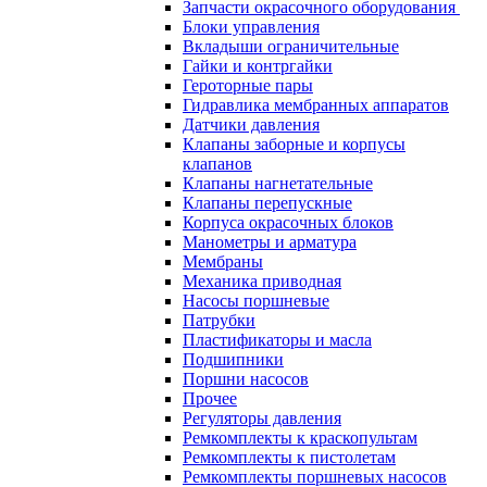
Запчасти окрасочного оборудования
Блоки управления
Вкладыши ограничительные
Гайки и контргайки
Героторные пары
Гидравлика мембранных аппаратов
Датчики давления
Клапаны заборные и корпусы
клапанов
Клапаны нагнетательные
Клапаны перепускные
Корпуса окрасочных блоков
Манометры и арматура
Мембраны
Механика приводная
Насосы поршневые
Патрубки
Пластификаторы и масла
Подшипники
Поршни насосов
Прочее
Регуляторы давления
Ремкомплекты к краскопультам
Ремкомплекты к пистолетам
Ремкомплекты поршневых насосов