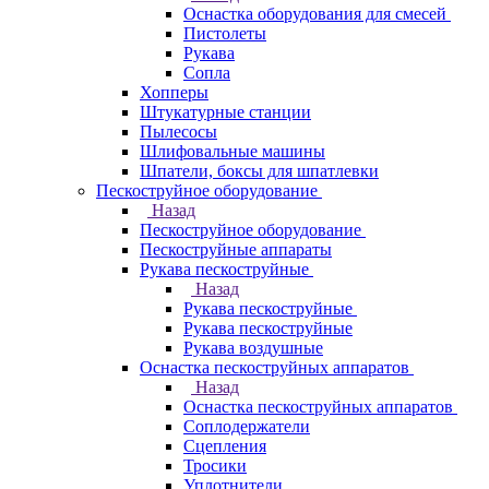
Оснастка оборудования для смесей
Пистолеты
Рукава
Сопла
Хопперы
Штукатурные станции
Пылесосы
Шлифовальные машины
Шпатели, боксы для шпатлевки
Пескоструйное оборудование
Назад
Пескоструйное оборудование
Пескоструйные аппараты
Рукава пескоструйные
Назад
Рукава пескоструйные
Рукава пескоструйные
Рукава воздушные
Оснастка пескоструйных аппаратов
Назад
Оснастка пескоструйных аппаратов
Соплодержатели
Сцепления
Тросики
Уплотнители