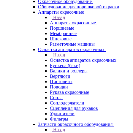
Окрасочное оборудование
Оборудование для порошковой окраски
Аппараты окрасочные
Назад
Аппараты окрасочные
Поршневые
Мембранные
Шнековые
Разметочные машины
Оснастка аппаратов окрасочных
Назад
Оснастка аппаратов окрасочных
Бункера (баки)
Валики и роллеры
Вертлюги
Пистолеты
Поводки
Рукава окрасочные
Сопла
Соплодержатели
Сцепления для рукавов
Удлинители
Фильтры
Запчасти окрасочного оборудования
Назад