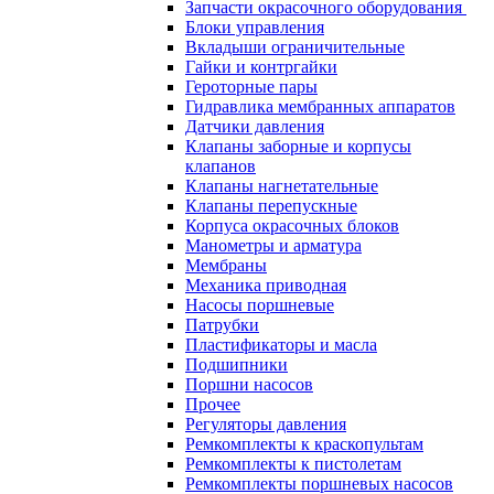
Запчасти окрасочного оборудования
Блоки управления
Вкладыши ограничительные
Гайки и контргайки
Героторные пары
Гидравлика мембранных аппаратов
Датчики давления
Клапаны заборные и корпусы
клапанов
Клапаны нагнетательные
Клапаны перепускные
Корпуса окрасочных блоков
Манометры и арматура
Мембраны
Механика приводная
Насосы поршневые
Патрубки
Пластификаторы и масла
Подшипники
Поршни насосов
Прочее
Регуляторы давления
Ремкомплекты к краскопультам
Ремкомплекты к пистолетам
Ремкомплекты поршневых насосов