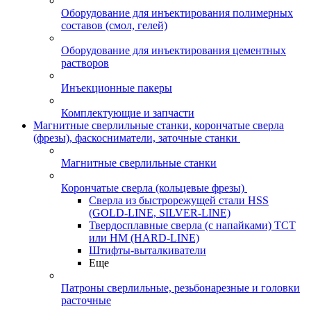
Оборудование для инъектирования полимерных
составов (смол, гелей)
Оборудование для инъектирования цементных
растворов
Инъекционные пакеры
Комплектующие и запчасти
Магнитные сверлильные станки, корончатые сверла
(фрезы), фаскосниматели, заточные станки
Магнитные сверлильные станки
Корончатые сверла (кольцевые фрезы)
Сверла из быстрорежущей стали HSS
(GOLD-LINE, SILVER-LINE)
Твердосплавные сверла (с напайками) ТСТ
или HM (HARD-LINE)
Штифты-выталкиватели
Еще
Патроны сверлильные, резьбонарезные и головки
расточные