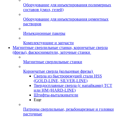
Оборудование для инъектирования полимерных
составов (смол, гелей)
Оборудование для инъектирования цементных
растворов
Инъекционные пакеры
Комплектующие и запчасти
Магнитные сверлильные станки, корончатые сверла
(фрезы), фаскосниматели, заточные станки
Магнитные сверлильные станки
Корончатые сверла (кольцевые фрезы)
Сверла из быстрорежущей стали HSS
(GOLD-LINE, SILVER-LINE)
Твердосплавные сверла (с напайками) ТСТ
или HM (HARD-LINE)
Штифты-выталкиватели
Еще
Патроны сверлильные, резьбонарезные и головки
расточные