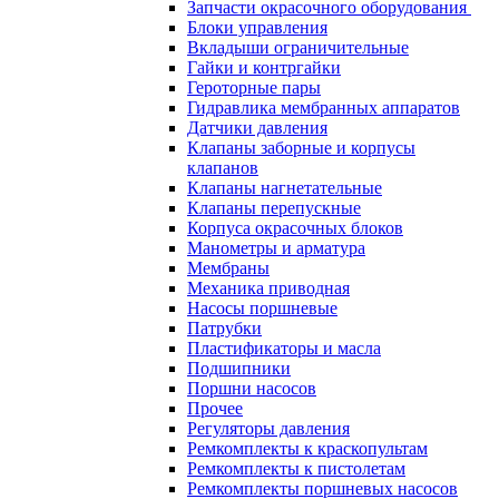
Запчасти окрасочного оборудования
Блоки управления
Вкладыши ограничительные
Гайки и контргайки
Героторные пары
Гидравлика мембранных аппаратов
Датчики давления
Клапаны заборные и корпусы
клапанов
Клапаны нагнетательные
Клапаны перепускные
Корпуса окрасочных блоков
Манометры и арматура
Мембраны
Механика приводная
Насосы поршневые
Патрубки
Пластификаторы и масла
Подшипники
Поршни насосов
Прочее
Регуляторы давления
Ремкомплекты к краскопультам
Ремкомплекты к пистолетам
Ремкомплекты поршневых насосов