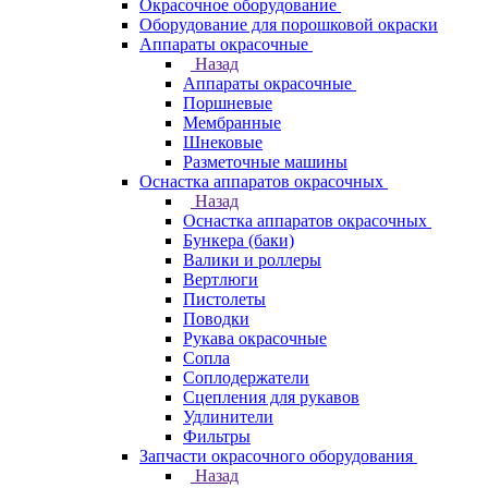
Окрасочное оборудование
Оборудование для порошковой окраски
Аппараты окрасочные
Назад
Аппараты окрасочные
Поршневые
Мембранные
Шнековые
Разметочные машины
Оснастка аппаратов окрасочных
Назад
Оснастка аппаратов окрасочных
Бункера (баки)
Валики и роллеры
Вертлюги
Пистолеты
Поводки
Рукава окрасочные
Сопла
Соплодержатели
Сцепления для рукавов
Удлинители
Фильтры
Запчасти окрасочного оборудования
Назад