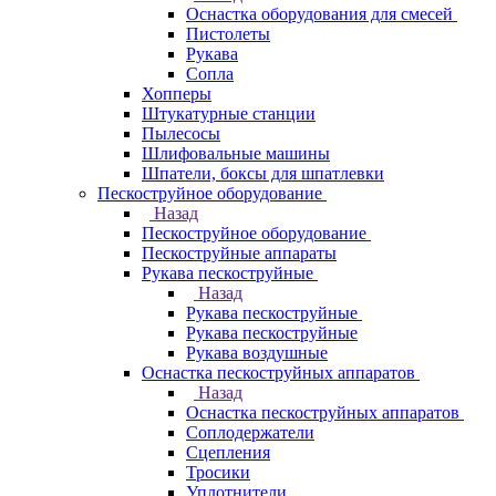
Оснастка оборудования для смесей
Пистолеты
Рукава
Сопла
Хопперы
Штукатурные станции
Пылесосы
Шлифовальные машины
Шпатели, боксы для шпатлевки
Пескоструйное оборудование
Назад
Пескоструйное оборудование
Пескоструйные аппараты
Рукава пескоструйные
Назад
Рукава пескоструйные
Рукава пескоструйные
Рукава воздушные
Оснастка пескоструйных аппаратов
Назад
Оснастка пескоструйных аппаратов
Соплодержатели
Сцепления
Тросики
Уплотнители