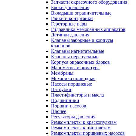
Запчасти окрасочного оборудования
Блоки управления
Вкладыши ограничительные
Гайки и контргайки
Героторные пары
Гидравлика мембранных аппаратов
Датчики давления
Клапаны заборные и корпусы
клапанов
Клапаны нагнетательные
Клапаны перепускные
Корпуса окрасочных блоков
Манометры и арматура
Мембраны
Механика приводная
Насосы поршневые
Патрубки
Пластификаторы и масла
Подшипники
Поршни насосов
Прочее
Регуляторы давления
Ремкомплекты к краскопультам
Ремкомплекты к пистолетам
Ремкомплекты поршневых насосов