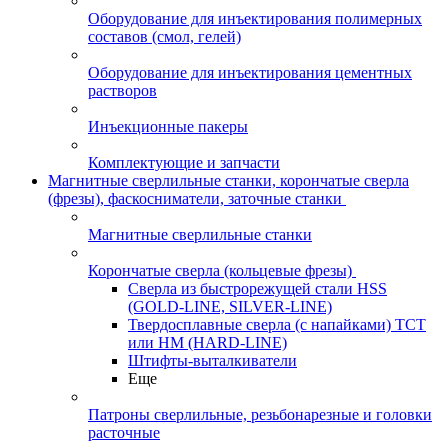
Оборудование для инъектирования полимерных
составов (смол, гелей)
Оборудование для инъектирования цементных
растворов
Инъекционные пакеры
Комплектующие и запчасти
Магнитные сверлильные станки, корончатые сверла
(фрезы), фаскосниматели, заточные станки
Магнитные сверлильные станки
Корончатые сверла (кольцевые фрезы)
Сверла из быстрорежущей стали HSS
(GOLD-LINE, SILVER-LINE)
Твердосплавные сверла (с напайками) ТСТ
или HM (HARD-LINE)
Штифты-выталкиватели
Еще
Патроны сверлильные, резьбонарезные и головки
расточные