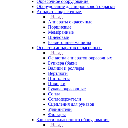
Окрасочное оборудование
Оборудование для порошковой окраски
Аппараты окрасочные
Назад
Аппараты окрасочные
Поршневые
Мембранные
Шнековые
Разметочные машины
Оснастка аппаратов окрасочных
Назад
Оснастка аппаратов окрасочных
Бункера (баки)
Валики и роллеры
Вертлюги
Пистолеты
Поводки
Рукава окрасочные
Сопла
Соплодержатели
Сцепления для рукавов
Удлинители
Фильтры
Запчасти окрасочного оборудования
Назад