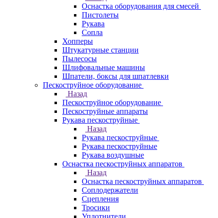
Оснастка оборудования для смесей
Пистолеты
Рукава
Сопла
Хопперы
Штукатурные станции
Пылесосы
Шлифовальные машины
Шпатели, боксы для шпатлевки
Пескоструйное оборудование
Назад
Пескоструйное оборудование
Пескоструйные аппараты
Рукава пескоструйные
Назад
Рукава пескоструйные
Рукава пескоструйные
Рукава воздушные
Оснастка пескоструйных аппаратов
Назад
Оснастка пескоструйных аппаратов
Соплодержатели
Сцепления
Тросики
Уплотнители