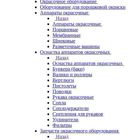
Окрасочное оборудование
Оборудование для порошковой окраски
Аппараты окрасочные
Назад
Аппараты окрасочные
Поршневые
Мембранные
Шнековые
Разметочные машины
Оснастка аппаратов окрасочных
Назад
Оснастка аппаратов окрасочных
Бункера (баки)
Валики и роллеры
Вертлюги
Пистолеты
Поводки
Рукава окрасочные
Сопла
Соплодержатели
Сцепления для рукавов
Удлинители
Фильтры
Запчасти окрасочного оборудования
Назад