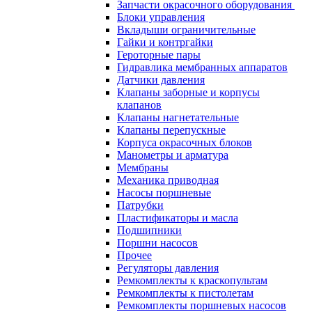
Запчасти окрасочного оборудования
Блоки управления
Вкладыши ограничительные
Гайки и контргайки
Героторные пары
Гидравлика мембранных аппаратов
Датчики давления
Клапаны заборные и корпусы
клапанов
Клапаны нагнетательные
Клапаны перепускные
Корпуса окрасочных блоков
Манометры и арматура
Мембраны
Механика приводная
Насосы поршневые
Патрубки
Пластификаторы и масла
Подшипники
Поршни насосов
Прочее
Регуляторы давления
Ремкомплекты к краскопультам
Ремкомплекты к пистолетам
Ремкомплекты поршневых насосов