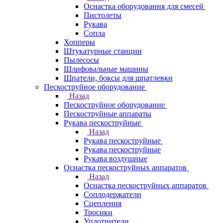
Оснастка оборудования для смесей
Пистолеты
Рукава
Сопла
Хопперы
Штукатурные станции
Пылесосы
Шлифовальные машины
Шпатели, боксы для шпатлевки
Пескоструйное оборудование
Назад
Пескоструйное оборудование
Пескоструйные аппараты
Рукава пескоструйные
Назад
Рукава пескоструйные
Рукава пескоструйные
Рукава воздушные
Оснастка пескоструйных аппаратов
Назад
Оснастка пескоструйных аппаратов
Соплодержатели
Сцепления
Тросики
Уплотнители