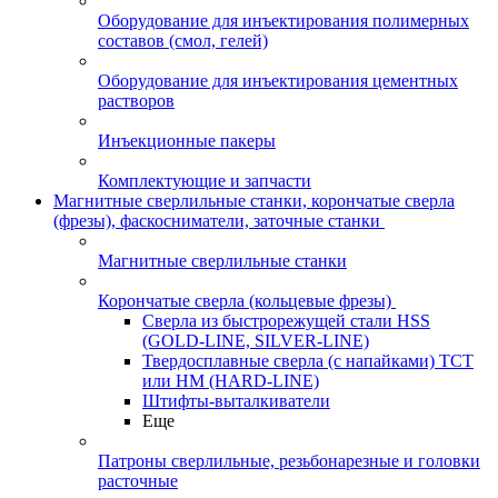
Оборудование для инъектирования полимерных
составов (смол, гелей)
Оборудование для инъектирования цементных
растворов
Инъекционные пакеры
Комплектующие и запчасти
Магнитные сверлильные станки, корончатые сверла
(фрезы), фаскосниматели, заточные станки
Магнитные сверлильные станки
Корончатые сверла (кольцевые фрезы)
Сверла из быстрорежущей стали HSS
(GOLD-LINE, SILVER-LINE)
Твердосплавные сверла (с напайками) ТСТ
или HM (HARD-LINE)
Штифты-выталкиватели
Еще
Патроны сверлильные, резьбонарезные и головки
расточные