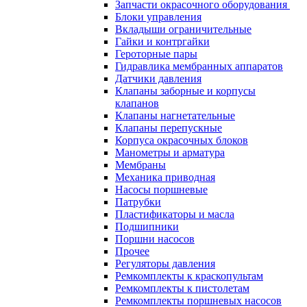
Запчасти окрасочного оборудования
Блоки управления
Вкладыши ограничительные
Гайки и контргайки
Героторные пары
Гидравлика мембранных аппаратов
Датчики давления
Клапаны заборные и корпусы
клапанов
Клапаны нагнетательные
Клапаны перепускные
Корпуса окрасочных блоков
Манометры и арматура
Мембраны
Механика приводная
Насосы поршневые
Патрубки
Пластификаторы и масла
Подшипники
Поршни насосов
Прочее
Регуляторы давления
Ремкомплекты к краскопультам
Ремкомплекты к пистолетам
Ремкомплекты поршневых насосов