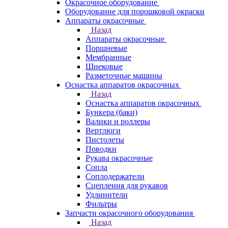
Окрасочное оборудование
Оборудование для порошковой окраски
Аппараты окрасочные
Назад
Аппараты окрасочные
Поршневые
Мембранные
Шнековые
Разметочные машины
Оснастка аппаратов окрасочных
Назад
Оснастка аппаратов окрасочных
Бункера (баки)
Валики и роллеры
Вертлюги
Пистолеты
Поводки
Рукава окрасочные
Сопла
Соплодержатели
Сцепления для рукавов
Удлинители
Фильтры
Запчасти окрасочного оборудования
Назад