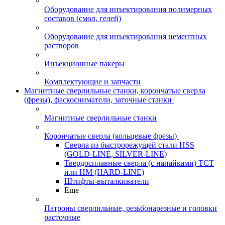
Оборудование для инъектирования полимерных
составов (смол, гелей)
Оборудование для инъектирования цементных
растворов
Инъекционные пакеры
Комплектующие и запчасти
Магнитные сверлильные станки, корончатые сверла
(фрезы), фаскосниматели, заточные станки
Магнитные сверлильные станки
Корончатые сверла (кольцевые фрезы)
Сверла из быстрорежущей стали HSS
(GOLD-LINE, SILVER-LINE)
Твердосплавные сверла (с напайками) ТСТ
или HM (HARD-LINE)
Штифты-выталкиватели
Еще
Патроны сверлильные, резьбонарезные и головки
расточные