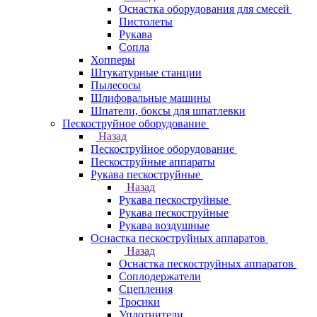
Оснастка оборудования для смесей
Пистолеты
Рукава
Сопла
Хопперы
Штукатурные станции
Пылесосы
Шлифовальные машины
Шпатели, боксы для шпатлевки
Пескоструйное оборудование
Назад
Пескоструйное оборудование
Пескоструйные аппараты
Рукава пескоструйные
Назад
Рукава пескоструйные
Рукава пескоструйные
Рукава воздушные
Оснастка пескоструйных аппаратов
Назад
Оснастка пескоструйных аппаратов
Соплодержатели
Сцепления
Тросики
Уплотнители