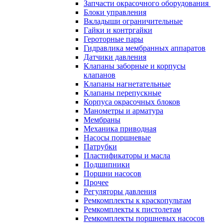
Запчасти окрасочного оборудования
Блоки управления
Вкладыши ограничительные
Гайки и контргайки
Героторные пары
Гидравлика мембранных аппаратов
Датчики давления
Клапаны заборные и корпусы
клапанов
Клапаны нагнетательные
Клапаны перепускные
Корпуса окрасочных блоков
Манометры и арматура
Мембраны
Механика приводная
Насосы поршневые
Патрубки
Пластификаторы и масла
Подшипники
Поршни насосов
Прочее
Регуляторы давления
Ремкомплекты к краскопультам
Ремкомплекты к пистолетам
Ремкомплекты поршневых насосов