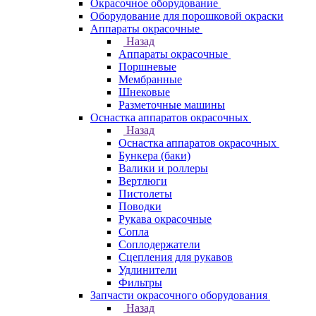
Окрасочное оборудование
Оборудование для порошковой окраски
Аппараты окрасочные
Назад
Аппараты окрасочные
Поршневые
Мембранные
Шнековые
Разметочные машины
Оснастка аппаратов окрасочных
Назад
Оснастка аппаратов окрасочных
Бункера (баки)
Валики и роллеры
Вертлюги
Пистолеты
Поводки
Рукава окрасочные
Сопла
Соплодержатели
Сцепления для рукавов
Удлинители
Фильтры
Запчасти окрасочного оборудования
Назад