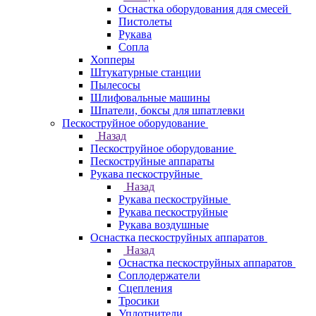
Оснастка оборудования для смесей
Пистолеты
Рукава
Сопла
Хопперы
Штукатурные станции
Пылесосы
Шлифовальные машины
Шпатели, боксы для шпатлевки
Пескоструйное оборудование
Назад
Пескоструйное оборудование
Пескоструйные аппараты
Рукава пескоструйные
Назад
Рукава пескоструйные
Рукава пескоструйные
Рукава воздушные
Оснастка пескоструйных аппаратов
Назад
Оснастка пескоструйных аппаратов
Соплодержатели
Сцепления
Тросики
Уплотнители