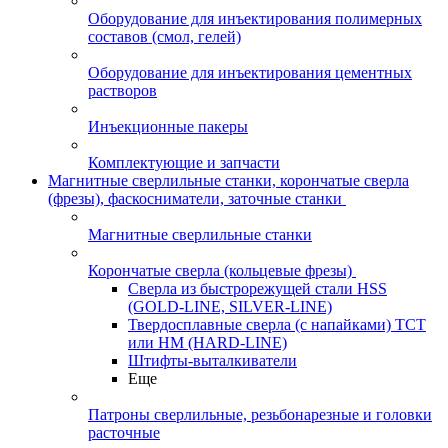
Оборудование для инъектирования полимерных
составов (смол, гелей)
Оборудование для инъектирования цементных
растворов
Инъекционные пакеры
Комплектующие и запчасти
Магнитные сверлильные станки, корончатые сверла
(фрезы), фаскосниматели, заточные станки
Магнитные сверлильные станки
Корончатые сверла (кольцевые фрезы)
Сверла из быстрорежущей стали HSS
(GOLD-LINE, SILVER-LINE)
Твердосплавные сверла (с напайками) ТСТ
или HM (HARD-LINE)
Штифты-выталкиватели
Еще
Патроны сверлильные, резьбонарезные и головки
расточные