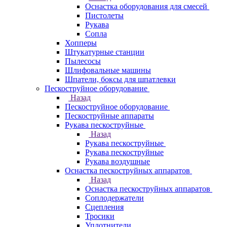
Оснастка оборудования для смесей
Пистолеты
Рукава
Сопла
Хопперы
Штукатурные станции
Пылесосы
Шлифовальные машины
Шпатели, боксы для шпатлевки
Пескоструйное оборудование
Назад
Пескоструйное оборудование
Пескоструйные аппараты
Рукава пескоструйные
Назад
Рукава пескоструйные
Рукава пескоструйные
Рукава воздушные
Оснастка пескоструйных аппаратов
Назад
Оснастка пескоструйных аппаратов
Соплодержатели
Сцепления
Тросики
Уплотнители