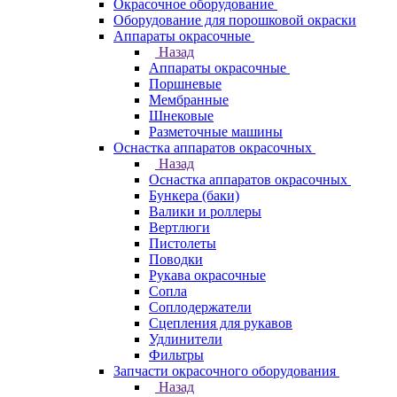
Окрасочное оборудование
Оборудование для порошковой окраски
Аппараты окрасочные
Назад
Аппараты окрасочные
Поршневые
Мембранные
Шнековые
Разметочные машины
Оснастка аппаратов окрасочных
Назад
Оснастка аппаратов окрасочных
Бункера (баки)
Валики и роллеры
Вертлюги
Пистолеты
Поводки
Рукава окрасочные
Сопла
Соплодержатели
Сцепления для рукавов
Удлинители
Фильтры
Запчасти окрасочного оборудования
Назад