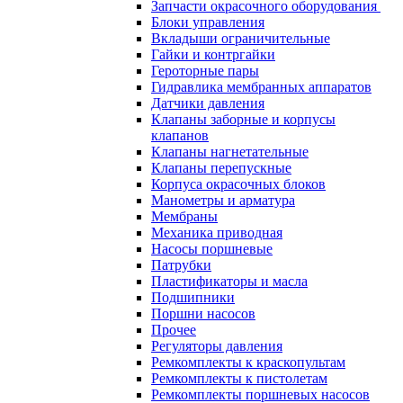
Запчасти окрасочного оборудования
Блоки управления
Вкладыши ограничительные
Гайки и контргайки
Героторные пары
Гидравлика мембранных аппаратов
Датчики давления
Клапаны заборные и корпусы
клапанов
Клапаны нагнетательные
Клапаны перепускные
Корпуса окрасочных блоков
Манометры и арматура
Мембраны
Механика приводная
Насосы поршневые
Патрубки
Пластификаторы и масла
Подшипники
Поршни насосов
Прочее
Регуляторы давления
Ремкомплекты к краскопультам
Ремкомплекты к пистолетам
Ремкомплекты поршневых насосов