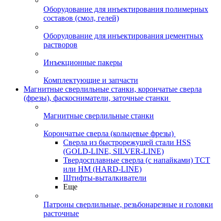
Оборудование для инъектирования полимерных
составов (смол, гелей)
Оборудование для инъектирования цементных
растворов
Инъекционные пакеры
Комплектующие и запчасти
Магнитные сверлильные станки, корончатые сверла
(фрезы), фаскосниматели, заточные станки
Магнитные сверлильные станки
Корончатые сверла (кольцевые фрезы)
Сверла из быстрорежущей стали HSS
(GOLD-LINE, SILVER-LINE)
Твердосплавные сверла (с напайками) ТСТ
или HM (HARD-LINE)
Штифты-выталкиватели
Еще
Патроны сверлильные, резьбонарезные и головки
расточные