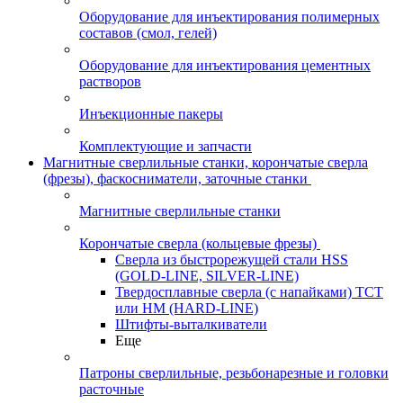
Оборудование для инъектирования полимерных
составов (смол, гелей)
Оборудование для инъектирования цементных
растворов
Инъекционные пакеры
Комплектующие и запчасти
Магнитные сверлильные станки, корончатые сверла
(фрезы), фаскосниматели, заточные станки
Магнитные сверлильные станки
Корончатые сверла (кольцевые фрезы)
Сверла из быстрорежущей стали HSS
(GOLD-LINE, SILVER-LINE)
Твердосплавные сверла (с напайками) ТСТ
или HM (HARD-LINE)
Штифты-выталкиватели
Еще
Патроны сверлильные, резьбонарезные и головки
расточные