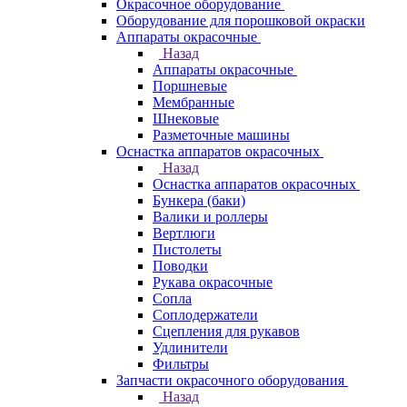
Окрасочное оборудование
Оборудование для порошковой окраски
Аппараты окрасочные
Назад
Аппараты окрасочные
Поршневые
Мембранные
Шнековые
Разметочные машины
Оснастка аппаратов окрасочных
Назад
Оснастка аппаратов окрасочных
Бункера (баки)
Валики и роллеры
Вертлюги
Пистолеты
Поводки
Рукава окрасочные
Сопла
Соплодержатели
Сцепления для рукавов
Удлинители
Фильтры
Запчасти окрасочного оборудования
Назад