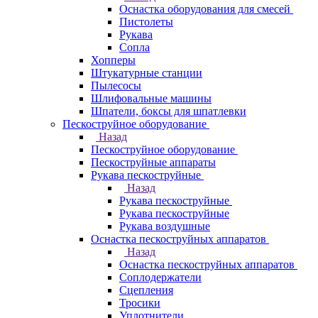
Оснастка оборудования для смесей
Пистолеты
Рукава
Сопла
Хопперы
Штукатурные станции
Пылесосы
Шлифовальные машины
Шпатели, боксы для шпатлевки
Пескоструйное оборудование
Назад
Пескоструйное оборудование
Пескоструйные аппараты
Рукава пескоструйные
Назад
Рукава пескоструйные
Рукава пескоструйные
Рукава воздушные
Оснастка пескоструйных аппаратов
Назад
Оснастка пескоструйных аппаратов
Соплодержатели
Сцепления
Тросики
Уплотнители