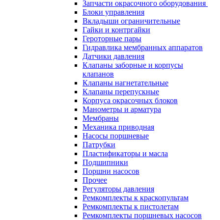
Запчасти окрасочного оборудования
Блоки управления
Вкладыши ограничительные
Гайки и контргайки
Героторные пары
Гидравлика мембранных аппаратов
Датчики давления
Клапаны заборные и корпусы
клапанов
Клапаны нагнетательные
Клапаны перепускные
Корпуса окрасочных блоков
Манометры и арматура
Мембраны
Механика приводная
Насосы поршневые
Патрубки
Пластификаторы и масла
Подшипники
Поршни насосов
Прочее
Регуляторы давления
Ремкомплекты к краскопультам
Ремкомплекты к пистолетам
Ремкомплекты поршневых насосов