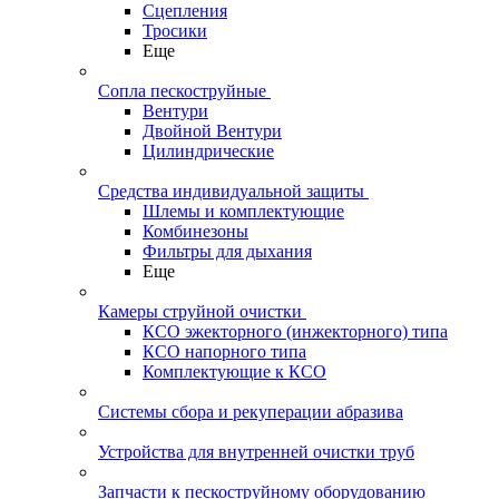
Сцепления
Тросики
Еще
Сопла пескоструйные
Вентури
Двойной Вентури
Цилиндрические
Средства индивидуальной защиты
Шлемы и комплектующие
Комбинезоны
Фильтры для дыхания
Еще
Камеры струйной очистки
КСО эжекторного (инжекторного) типа
КСО напорного типа
Комплектующие к КСО
Системы сбора и рекуперации абразива
Устройства для внутренней очистки труб
Запчасти к пескоструйному оборудованию