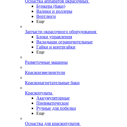
Оснастка аппаратов окрасочных
Бункера (баки)
Валики и роллеры
Вертлюги
Еще
Запчасти окрасочного оборудования
Блоки управления
Вкладыши ограничительные
Гайки и контргайки
Еще
Разметочные машины
Краскоизмельчители
Красконагнетательные баки
Краскопульты
Аккумуляторные
Пневматические
Ручные для побелки
Еще
Оснастка для краскопультов