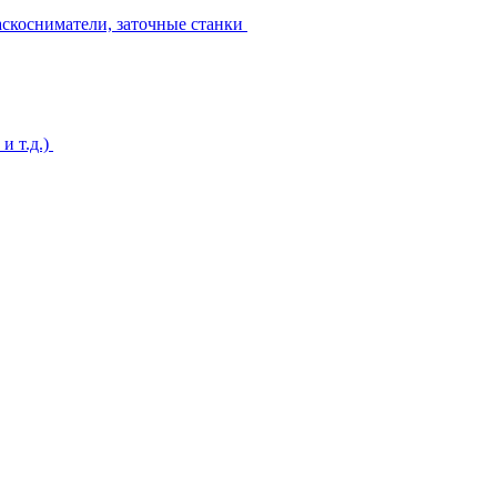
аскосниматели, заточные станки
и т.д.)